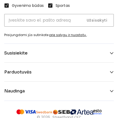
Gyvenimo būdas
Sportas
Užsisakyti
Prisijungdami jūs sutinkate
prie sąlygų ir nuostatų.
.
Susisiekite
Parduotuvės
Naudinga
©
2026
„Streetband OÜ“