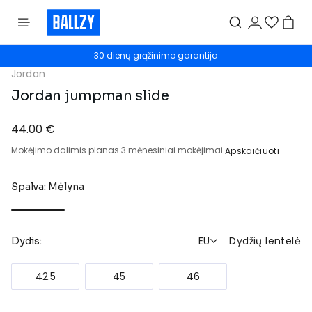
30 dienų grąžinimo garantija
Jordan
Jordan jumpman slide
44.00 €
Mokėjimo dalimis planas 3 mėnesiniai mokėjimai
Apskaičiuoti
Spalva: Mėlyna
EU
Dydžių lentelė
Dydis:
42.5
45
46