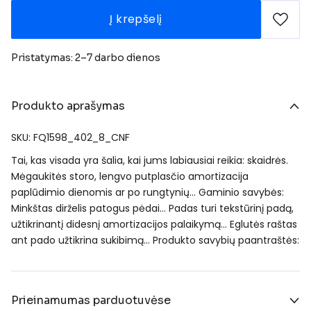
Į krepšelį
Pristatymas: 2–7 darbo dienos
Produkto aprašymas
SKU: FQ1598_402_8_CNF
Tai, kas visada yra šalia, kai jums labiausiai reikia: skaidrės.
Mėgaukitės storo, lengvo putplasčio amortizacija
paplūdimio dienomis ar po rungtynių… Gaminio savybės:
Minkštas dirželis patogus pėdai… Padas turi tekstūrinį padą,
užtikrinantį didesnį amortizacijos palaikymą… Eglutės raštas
ant pado užtikrina sukibimą… Produkto savybių paantraštės:
Prieinamumas parduotuvėse