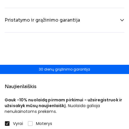
Pristatymo ir grąžinimo garantija
30 dienų grąžinimo garantija
Naujienlaiškis
Gauk -10% nuolaidą pirmam pirkimui - užsiregistruok ir
užsisakyk mūsų naujienlaiškį.
Nuolaida galioja
nenukainotoms prekėms.
Vyrai
Moterys