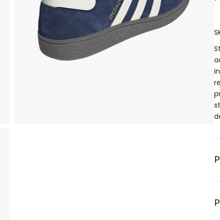
S
S
a
i
r
p
s
d
P
P