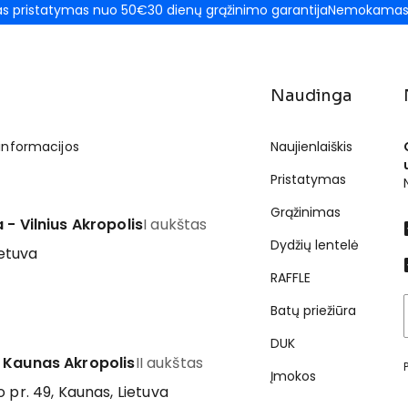
 pristatymas nuo 50€
30 dienų grąžinimo garantija
Nemokamas 
Naudinga
 informacijos
Naujienlaiškis
Pristatymas
Grąžinimas
 - Vilnius Akropolis
I aukštas
Dydžių lentelė
ietuva
RAFFLE
Batų priežiūra
DUK
 Kaunas Akropolis
II aukštas
Įmokos
 pr. 49, Kaunas, Lietuva