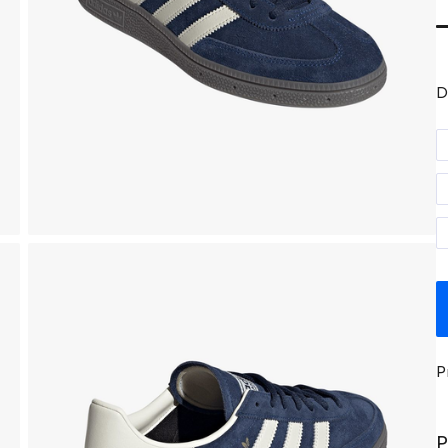
D
P
P