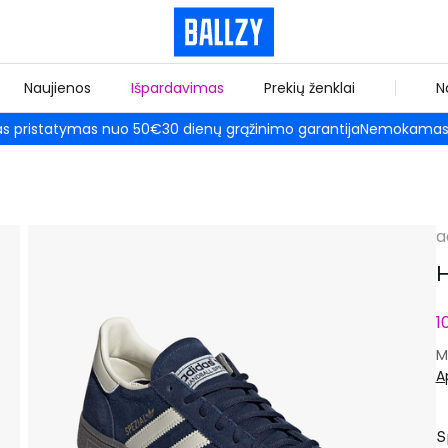
Naujienos
Išpardavimas
Prekių ženklai
N
 pristatymas nuo 50€
30 dienų grąžinimo garantija
Nemokamas 
a
H
1
M
A
S