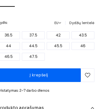
EU
Dydžių lentelė
ydis:
36.5
37.5
42
43.5
44
44.5
45.5
46
46.5
47.5
Į krepšelį
ristatymas: 2–7 darbo dienos
rodukto aprašymas