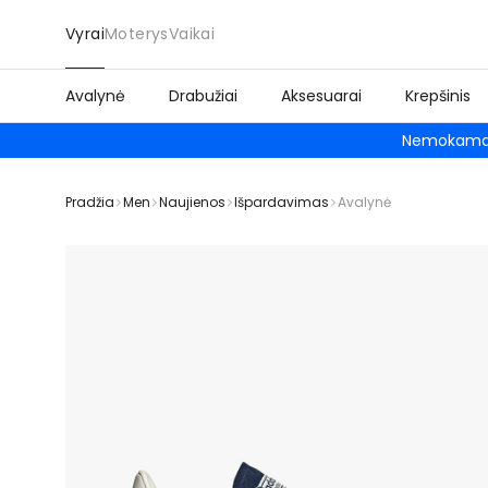
Vyrai
Moterys
Vaikai
Avalynė
Drabužiai
Aksesuarai
Krepšinis
Nemokamas
Pradžia
Men
Naujienos
Išpardavimas
Avalynė