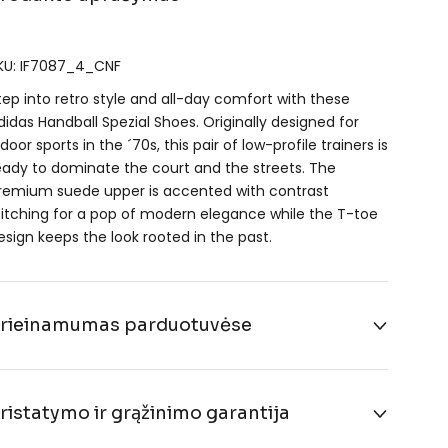
KU: IF7087_4_CNF
tep into retro style and all-day comfort with these
didas Handball Spezial Shoes. Originally designed for
ndoor sports in the ´70s, this pair of low-profile trainers is
eady to dominate the court and the streets. The
remium suede upper is accented with contrast
titching for a pop of modern elegance while the T-toe
esign keeps the look rooted in the past.
rieinamumas parduotuvėse
ristatymo ir grąžinimo garantija