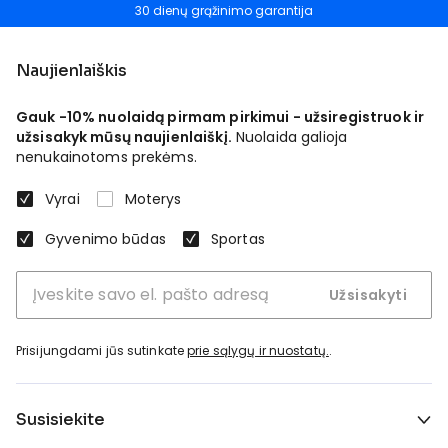
30 dienų grąžinimo garantija
Naujienlaiškis
Gauk -10% nuolaidą pirmam pirkimui - užsiregistruok ir
užsisakyk mūsų naujienlaiškį.
Nuolaida galioja
nenukainotoms prekėms.
Vyrai
Moterys
Gyvenimo būdas
Sportas
Užsisakyti
Prisijungdami jūs sutinkate
prie sąlygų ir nuostatų.
.
Susisiekite