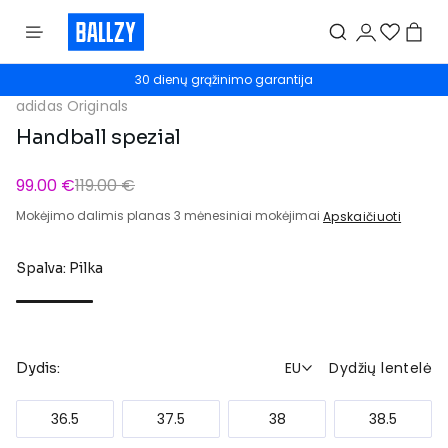
30 dienų grąžinimo garantija
adidas Originals
Handball spezial
99.00 €
119.00 €
Mokėjimo dalimis planas 3 mėnesiniai mokėjimai
Apskaičiuoti
Spalva: Pilka
EU
Dydžių lentelė
Dydis:
36.5
37.5
38
38.5