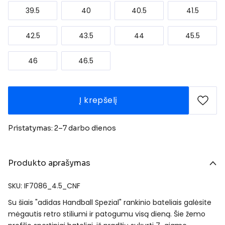
39.5
40
40.5
41.5
42.5
43.5
44
45.5
46
46.5
Į krepšelį
Pristatymas: 2–7 darbo dienos
Produkto aprašymas
SKU: IF7086_4.5_CNF
Su šiais "adidas Handball Spezial" rankinio bateliais galėsite
mėgautis retro stiliumi ir patogumu visą dieną. Šie žemo