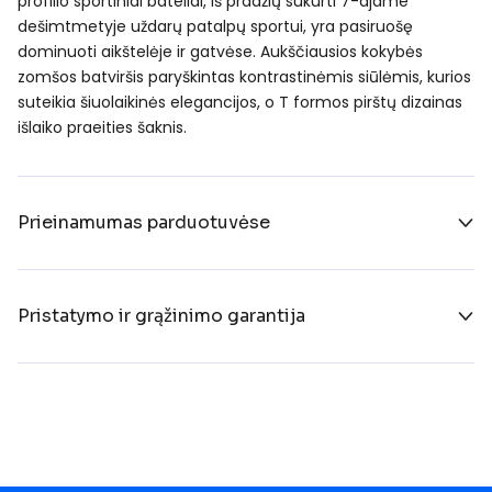
profilio sportiniai bateliai, iš pradžių sukurti 7-ajame
dešimtmetyje uždarų patalpų sportui, yra pasiruošę
dominuoti aikštelėje ir gatvėse. Aukščiausios kokybės
zomšos batviršis paryškintas kontrastinėmis siūlėmis, kurios
suteikia šiuolaikinės elegancijos, o T formos pirštų dizainas
išlaiko praeities šaknis.
Prieinamumas parduotuvėse
Pristatymo ir grąžinimo garantija