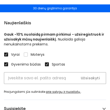
30 dienų grąžinimo garantija
Naujienlaiškis
Gauk -10% nuolaidą pirmam pirkimui - užsiregistruok ir
užsisakyk mūsų naujienlaiškį.
Nuolaida galioja
nenukainotoms prekėms.
Vyrai
Moterys
Gyvenimo būdas
Sportas
Užsisakyti
Prisijungdami jūs sutinkate
prie sąlygų ir nuostatų.
.
Susisiekite