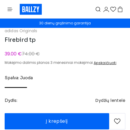
30 dienų grąžinimo garantija
adidas Originals
Firebird tp
39.00 €
74.00 €
Mokėjimo dalimis planas 3 mėnesiniai mokėjimai
Apskaičiuoti
Spalva: Juoda
Dydžių lentelė
Dydis:
Į krepšelį