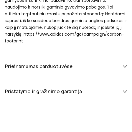
gamybos ir surinkimo, pakavimo, transportavimo,
naudojimo ir nors iki gaminio gyvavimo pabaigos. Tai
atitinka tarptautiniu mastu pripažintą standartą: Norėdami
suprasti, iš ko susideda bendras gaminio anglies pėdsakas ir
kaip jį matuojame, nukopijuokite šią nuorodą ir įdėkite ją į
naršyklę: https://www.adidas.com/go/campaign/carbon-
footprint
Prieinamumas parduotuvėse
Pristatymo ir grąžinimo garantija