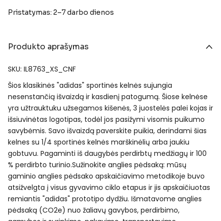
Pristatymas: 2–7 darbo dienos
Produkto aprašymas
SKU: IL8763_XS_CNF
Šios klasikinės "adidas" sportinės kelnės sujungia
nesenstančią išvaizdą ir kasdienį patogumą. Šiose kelnėse
yra užtrauktuku užsegamos kišenės, 3 juostelės palei kojas ir
išsiuvinėtas logotipas, todėl jos pasižymi visomis puikumo
savybėmis. Savo išvaizdą paverskite puikia, derindami šias
kelnes su 1/4 sportinės kelnės marškinėlių arba jaukiu
gobtuvu. Pagaminti iš daugybės perdirbtų medžiagų ir 100
% perdirbto turinio.Sužinokite anglies pėdsaką: mūsų
gaminio anglies pėdsako apskaičiavimo metodikoje buvo
atsižvelgta į visus gyvavimo ciklo etapus ir jis apskaičiuotas
remiantis "adidas" prototipo dydžiu. Išmatavome anglies
pėdsaką (CO2e) nuo žaliavų gavybos, perdirbimo,