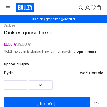
30 dienų grąžinimo garantija
Dickies
Dickies goose tee ss
12.00 €
39.00 €
Mokėjimo dalimis planas 3 mėnesiniai mokėjimai
Apskaičiuoti
Spalva: Mėlyna
Dydžių lentelė
Dydis:
S
M
Į krepšelį