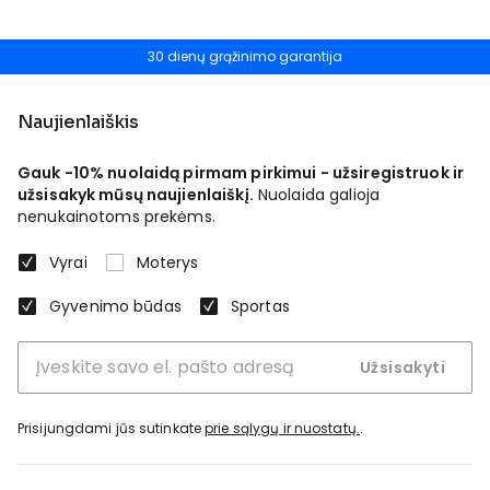
30 dienų grąžinimo garantija
Naujienlaiškis
Gauk -10% nuolaidą pirmam pirkimui - užsiregistruok ir
užsisakyk mūsų naujienlaiškį.
Nuolaida galioja
nenukainotoms prekėms.
Vyrai
Moterys
Gyvenimo būdas
Sportas
Užsisakyti
Prisijungdami jūs sutinkate
prie sąlygų ir nuostatų.
.