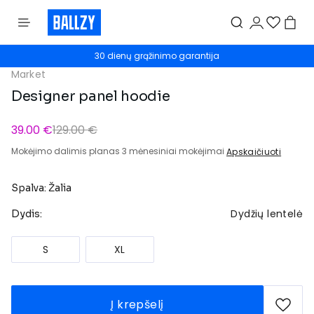
30 dienų grąžinimo garantija
Market
Designer panel hoodie
39.00 €
129.00 €
Mokėjimo dalimis planas 3 mėnesiniai mokėjimai
Apskaičiuoti
Spalva: Žalia
Dydžių lentelė
Dydis:
S
XL
Į krepšelį