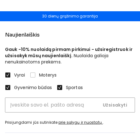
30 dienų grąžinimo garantija
Naujienlaiškis
Gauk -10% nuolaidą pirmam pirkimui - užsiregistruok ir
užsisakyk mūsų naujienlaiškį.
Nuolaida galioja
nenukainotoms prekėms.
Vyrai
Moterys
Gyvenimo būdas
Sportas
Užsisakyti
Prisijungdami jūs sutinkate
prie sąlygų ir nuostatų.
.