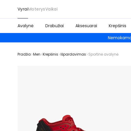
Vyrai
Moterys
Vaikai
Avalynė
Drabužiai
Aksesuarai
Krepšinis
Nemokamas
Pradžia
Men
Krepšinis
Išpardavimas
Sportinė avalynė