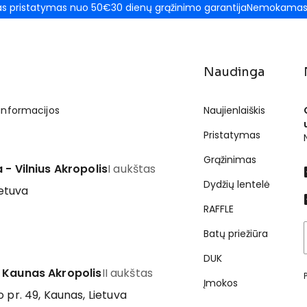
 pristatymas nuo 50€
30 dienų grąžinimo garantija
Nemokamas 
Naudinga
 informacijos
Naujienlaiškis
Pristatymas
Grąžinimas
 - Vilnius Akropolis
I aukštas
Dydžių lentelė
ietuva
RAFFLE
Batų priežiūra
DUK
 Kaunas Akropolis
II aukštas
Įmokos
 pr. 49, Kaunas, Lietuva