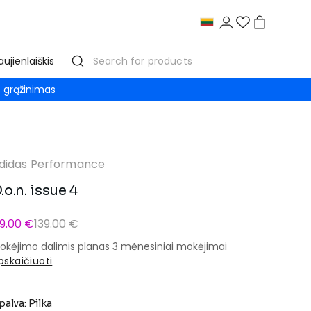
aujienlaiškis
grąžinimas
didas Performance
.o.n. issue 4
9.00 €
139.00 €
okėjimo dalimis planas 3 mėnesiniai mokėjimai
pskaičiuoti
palva: Pilka