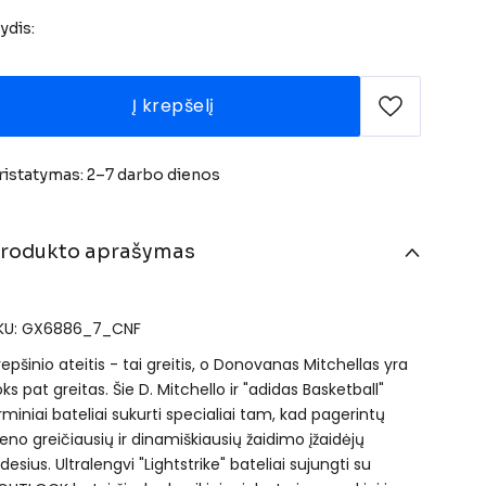
ydis:
Į krepšelį
ristatymas: 2–7 darbo dienos
rodukto aprašymas
KU: GX6886_7_CNF
repšinio ateitis - tai greitis, o Donovanas Mitchellas yra
oks pat greitas. Šie D. Mitchello ir "adidas Basketball"
irminiai bateliai sukurti specialiai tam, kad pagerintų
ieno greičiausių ir dinamiškiausių žaidimo įžaidėjų
udesius. Ultralengvi "Lightstrike" bateliai sujungti su