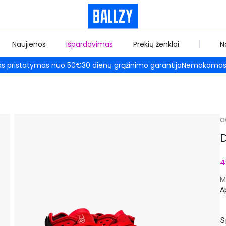
Naujienos
Išpardavimas
Prekių ženklai
N
 pristatymas nuo 50€
30 dienų grąžinimo garantija
Nemokamas 
a
D
4
M
A
S