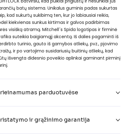
IGHTLOCK batviršiu, kad puikiai priglustų ir nesunkiai jus
arančių batų sistema. Unikalus guminis padas sukurtas
aip, kad sukurtų sukibimą ten, kur jo labiausiai reikia,
odėl kiekvienas sunkus kirtimas ir galvos padirbimas
urės visišką atramą. Mitchell´s Spida logotipas ir firminė
rafika suteikia baigiamąjį akcentą. Iš dalies pagaminti iš
erdirbto turinio, gauto iš gamybos atliekų, pvz., pjovimo
traižų, ir po vartojimo susidariusių buitinių atliekų, kad
ūtų išvengta didesnio poveikio aplinkai gaminant pirminį
rinį.
rieinamumas parduotuvėse
ristatymo ir grąžinimo garantija