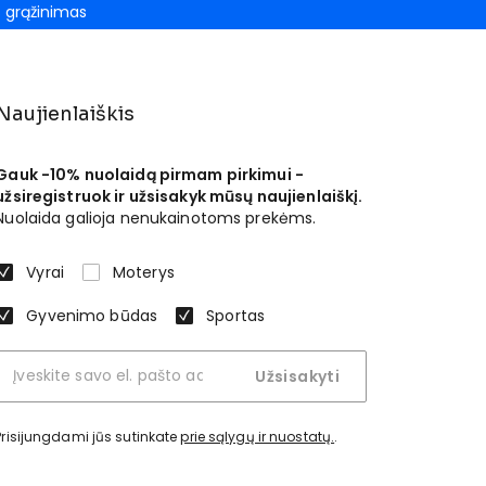
grąžinimas
Naujienlaiškis
Gauk -10% nuolaidą pirmam pirkimui -
užsiregistruok ir užsisakyk mūsų naujienlaiškį.
Nuolaida galioja nenukainotoms prekėms.
Vyrai
Moterys
Gyvenimo būdas
Sportas
Užsisakyti
Prisijungdami jūs sutinkate
prie sąlygų ir nuostatų.
.