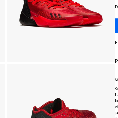
D
P
P
S
K
t
f
v
j