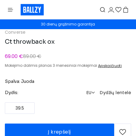
30 dienų grąžinimo garantija
Converse
Ct throwback ox
69.00 €
89.00 €
Mokėjimo dalimis planas 3 mėnesiniai mokėjimai
Apskaičiuoti
Spalva: Juoda
EU
Dydžių lentelė
Dydis:
39.5
Į krepšelį