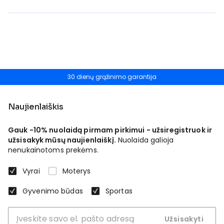
30 dienų grąžinimo garantija
Naujienlaiškis
Gauk -10% nuolaidą pirmam pirkimui - užsiregistruok ir
užsisakyk mūsų naujienlaiškį.
Nuolaida galioja
nenukainotoms prekėms.
Vyrai
Moterys
Gyvenimo būdas
Sportas
Užsisakyti