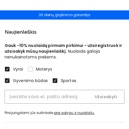
30 dienų grąžinimo garantija
Naujienlaiškis
Gauk -10% nuolaidą pirmam pirkimui - užsiregistruok ir
užsisakyk mūsų naujienlaiškį.
Nuolaida galioja
nenukainotoms prekėms.
Vyrai
Moterys
Gyvenimo būdas
Sportas
Užsisakyti
Prisijungdami jūs sutinkate
prie sąlygų ir nuostatų.
.