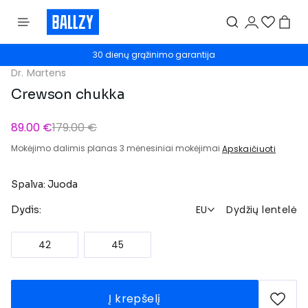
30 dienų grąžinimo garantija
Dr. Martens
Crewson chukka
89.00 €
179.00 €
Mokėjimo dalimis planas 3 mėnesiniai mokėjimai
Apskaičiuoti
Spalva: Juoda
EU
Dydžių lentelė
Dydis:
42
45
Į krepšelį