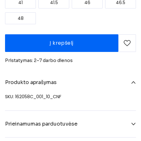
41
41.5
46
46.5
48
Į krepšelį
Pristatymas: 2–7 darbo dienos
Produkto aprašymas
SKU: 162058C_001_10_CNF
Prieinamumas parduotuvėse