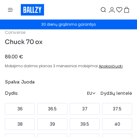
30 dienų grąžinimo garantija
Converse
Chuck 70 ox
89.00 €
Mokėjimo dalimis planas 3 mėnesiniai mokėjimai
Apskaičiuoti
Spalva: Juoda
EU
Dydžių lentelė
Dydis:
36
36.5
37
37.5
38
39
39.5
40