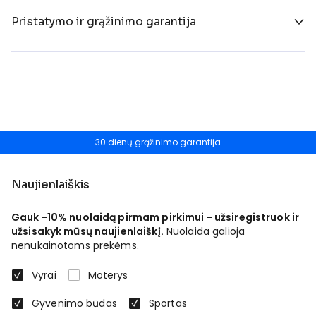
Pristatymo ir grąžinimo garantija
30 dienų grąžinimo garantija
Naujienlaiškis
Gauk -10% nuolaidą pirmam pirkimui - užsiregistruok ir
užsisakyk mūsų naujienlaiškį.
Nuolaida galioja
nenukainotoms prekėms.
Vyrai
Moterys
Gyvenimo būdas
Sportas