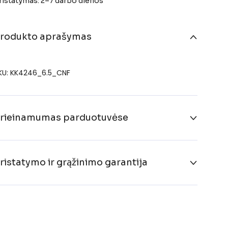
ristatymas: 2–7 darbo dienos
rodukto aprašymas
KU: KK4246_6.5_CNF
rieinamumas parduotuvėse
ristatymo ir grąžinimo garantija