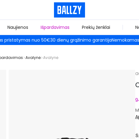
Naujienos
Išpardavimas
Prekių ženklai
N
 pristatymas nuo 50€
30 dienų grąžinimo garantija
Nemokamas 
špardavimas
Avalynė
Avalynė
a
C
9
M
A
S