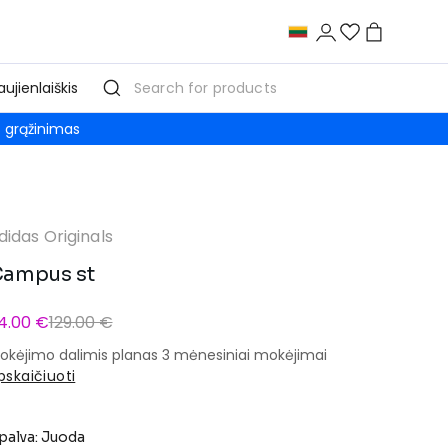
aujienlaiškis
grąžinimas
didas Originals
ampus st
4.00 €
129.00 €
okėjimo dalimis planas 3 mėnesiniai mokėjimai
pskaičiuoti
palva: Juoda