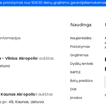
 pristatymas nuo 50€
30 dienų grąžinimo garantija
Nemokamas 
Naudinga
 informacijos
Naujienlaiškis
Pristatymas
Grąžinimas
 - Vilnius Akropolis
I aukštas
Dydžių lentelė
ietuva
RAFFLE
Batų priežiūra
DUK
 Kaunas Akropolis
II aukštas
Įmokos
 pr. 49, Kaunas, Lietuva