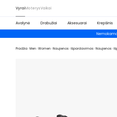
Vyrai
Moterys
Vaikai
Avalynė
Drabužiai
Aksesuarai
Krepšinis
Nemokamas
Pradžia
Men
Women
Naujienos
Išpardavimas
Naujienos
I