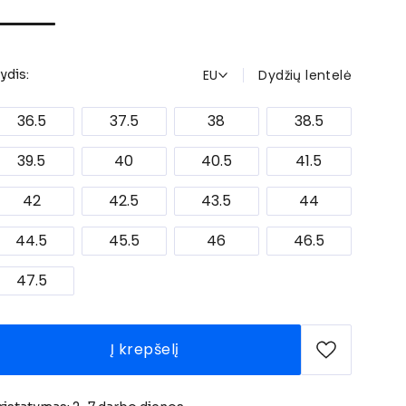
EU
Dydžių lentelė
ydis:
36.5
37.5
38
38.5
39.5
40
40.5
41.5
42
42.5
43.5
44
44.5
45.5
46
46.5
47.5
Į krepšelį