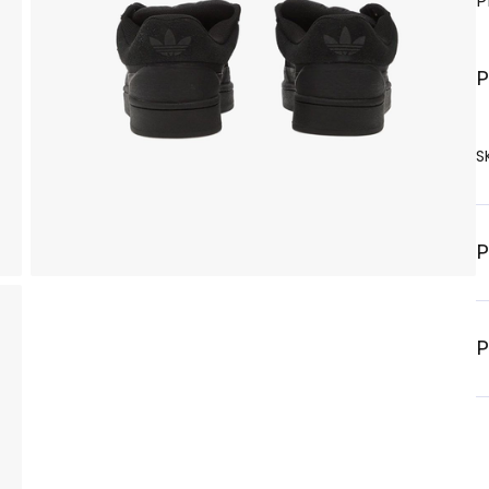
P
P
S
P
P