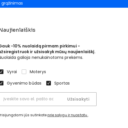
grąžinimas
Naujienlaiškis
Gauk -10% nuolaidą pirmam pirkimui -
užsiregistruok ir užsisakyk mūsų naujienlaiškį.
Nuolaida galioja nenukainotoms prekėms.
Vyrai
Moterys
Gyvenimo būdas
Sportas
Užsisakyti
Prisijungdami jūs sutinkate
prie sąlygų ir nuostatų.
.