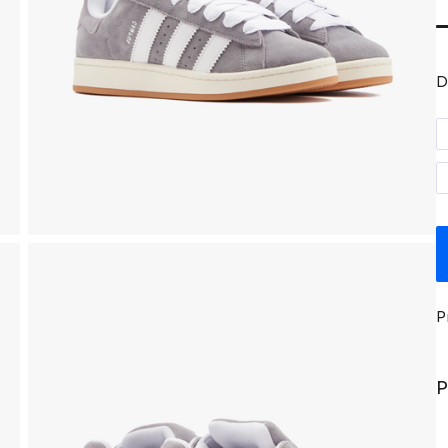
D
P
P