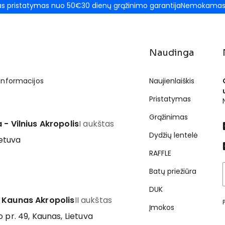
 pristatymas nuo 50€
30 dienų grąžinimo garantija
Nemokamas 
Naudinga
 informacijos
Naujienlaiškis
Pristatymas
Grąžinimas
 - Vilnius Akropolis
I aukštas
Dydžių lentelė
ietuva
RAFFLE
Batų priežiūra
DUK
 Kaunas Akropolis
II aukštas
Įmokos
 pr. 49, Kaunas, Lietuva