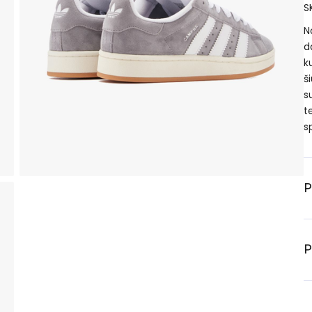
S
N
d
k
š
s
t
s
P
P