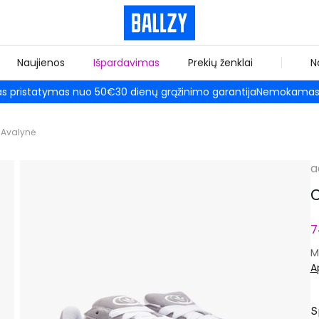
Naujienos
Išpardavimas
Prekių ženklai
N
 pristatymas nuo 50€
30 dienų grąžinimo garantija
Nemokamas 
Avalynė
a
7
M
A
S