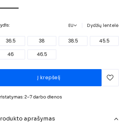
EU
Dydžių lentelė
ydis:
36.5
38
38.5
45.5
46
46.5
Į krepšelį
ristatymas: 2–7 darbo dienos
rodukto aprašymas