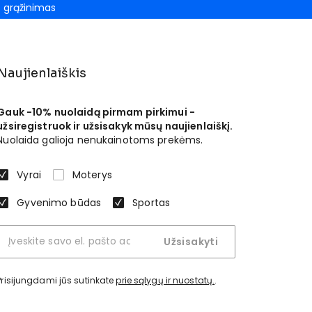
grąžinimas
Naujienlaiškis
Gauk -10% nuolaidą pirmam pirkimui -
užsiregistruok ir užsisakyk mūsų naujienlaiškį.
Nuolaida galioja nenukainotoms prekėms.
Vyrai
Moterys
Gyvenimo būdas
Sportas
Užsisakyti
Prisijungdami jūs sutinkate
prie sąlygų ir nuostatų.
.