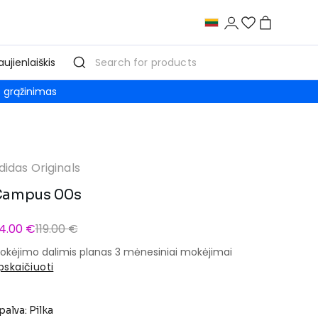
aujienlaiškis
grąžinimas
didas Originals
Campus 00s
4.00 €
119.00 €
okėjimo dalimis planas 3 mėnesiniai mokėjimai
pskaičiuoti
palva: Pilka