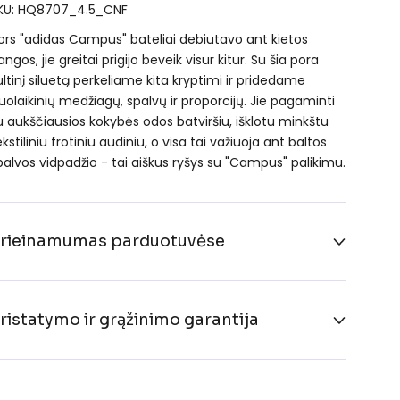
KU: HQ8707_4.5_CNF
ors "adidas Campus" bateliai debiutavo ant kietos
angos, jie greitai prigijo beveik visur kitur. Su šia pora
ultinį siluetą perkeliame kita kryptimi ir pridedame
iuolaikinių medžiagų, spalvų ir proporcijų. Jie pagaminti
u aukščiausios kokybės odos batviršiu, išklotu minkštu
ekstiliniu frotiniu audiniu, o visa tai važiuoja ant baltos
palvos vidpadžio - tai aiškus ryšys su "Campus" palikimu.
rieinamumas parduotuvėse
ristatymo ir grąžinimo garantija