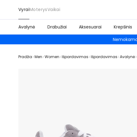
Vyrai
Moterys
Vaikai
Avalynė
Drabužiai
Aksesuarai
Krepšinis
Nemokamas
Pradžia
Men
Women
Išpardavimas
Išpardavimas
Avalynė