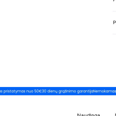
P
 pristatymas nuo 50€
30 dienų grąžinimo garantija
Nemokamas 
Naudinga