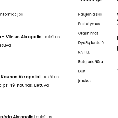
 informacijos
Naujienlaiškis
Pristatymas
Grąžinimas
 - Vilnius Akropolis
I aukštas
Dydžių lentelė
ietuva
RAFFLE
Batų priežiūra
DUK
 Kaunas Akropolis
II aukštas
Įmokos
 pr. 49, Kaunas, Lietuva
aipėda Akropolis
I aukštas