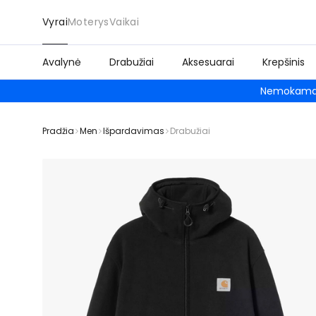
Vyrai
Moterys
Vaikai
Avalynė
Drabužiai
Aksesuarai
Krepšinis
Nemokamas
Pradžia
Men
Išpardavimas
Drabužiai