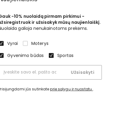
Gauk -10% nuolaidą pirmam pirkimui -
užsiregistruok ir užsisakyk mūsų naujienlaiškį.
Nuolaida galioja nenukainotoms prekėms.
Vyrai
Moterys
Gyvenimo būdas
Sportas
Užsisakyti
Prisijungdami jūs sutinkate
prie sąlygų ir nuostatų.
.