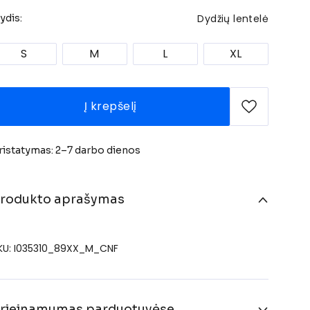
Dydžių lentelė
ydis:
S
M
L
XL
Į krepšelį
ristatymas: 2–7 darbo dienos
rodukto aprašymas
KU: I035310_89XX_M_CNF
rieinamumas parduotuvėse