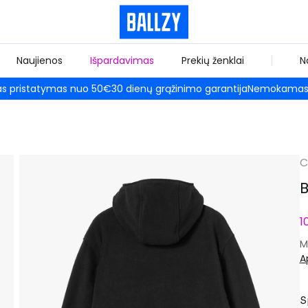
Naujienos
Išpardavimas
Prekių ženklai
N
 pristatymas nuo 50€
30 dienų grąžinimo garantija
Nemokamas 
C
B
1
M
A
S