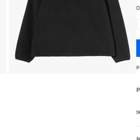
D
P
P
S
P