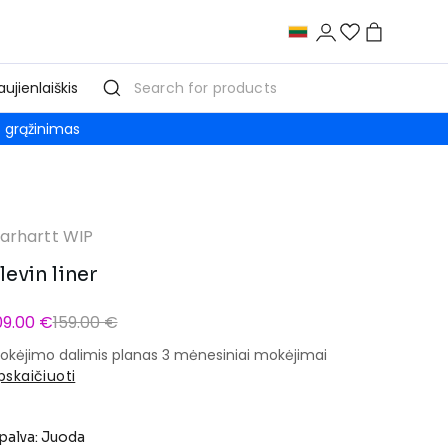
aujienlaiškis
grąžinimas
arhartt WIP
levin liner
09.00 €
159.00 €
okėjimo dalimis planas 3 mėnesiniai mokėjimai
pskaičiuoti
palva: Juoda