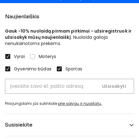
Naujienlaiškis
Gauk -10% nuolaidą pirmam pirkimui - užsiregistruok ir
užsisakyk mūsų naujienlaiškį.
Nuolaida galioja
nenukainotoms prekėms.
Vyrai
Moterys
Gyvenimo būdas
Sportas
Užsisakyti
Prisijungdami jūs sutinkate
prie sąlygų ir nuostatų.
.
Susisiekite