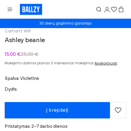
30 dienų grąžinimo garantija
Carhartt WIP
Ashley beanie
15.00 €
25.00 €
Mokėjimo dalimis planas 3 mėnesiniai mokėjimai
Apskaičiuoti
Spalva: Violetinė
Dydis:
Į krepšelį
Pristatymas: 2–7 darbo dienos