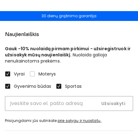
30 dienų grąžinimo garantija
Naujienlaiškis
Gauk -10% nuolaidą pirmam pirkimui - užsiregistruok ir
užsisakyk mūsų naujienlaiškį.
Nuolaida galioja
nenukainotoms prekėms.
Vyrai
Moterys
Gyvenimo būdas
Sportas
Užsisakyti
Prisijungdami jūs sutinkate
prie sąlygų ir nuostatų.
.