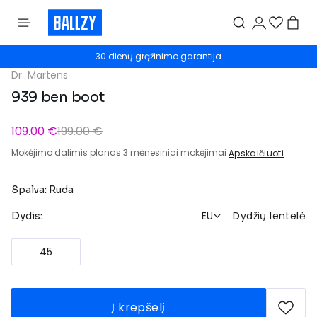
30 dienų grąžinimo garantija
Dr. Martens
939 ben boot
109.00 €
199.00 €
Mokėjimo dalimis planas 3 mėnesiniai mokėjimai
Apskaičiuoti
Spalva: Ruda
EU
Dydžių lentelė
Dydis:
45
Į krepšelį