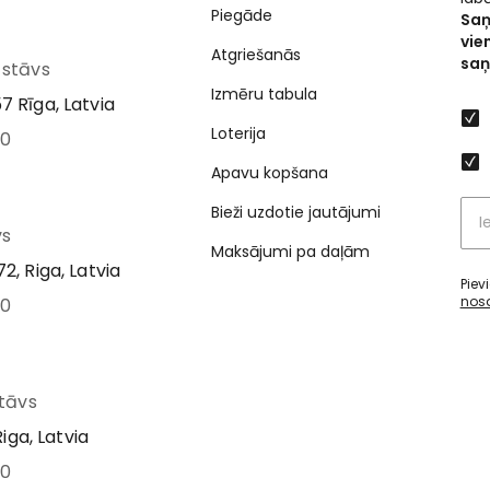
Piegāde
Saņ
vie
Atgriešanās
saņ
I stāvs
Izmēru tabula
7 Rīga, Latvia
Loterija
00
Apavu kopšana
Bieži uzdotie jautājumi
vs
Maksājumi pa daļām
2, Riga, Latvia
Piev
nos
00
stāvs
Riga, Latvia
00