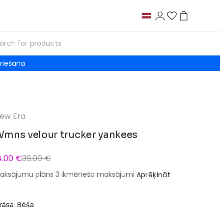
riešana
ew Era
mns velour trucker yankees
4.00 €
39.00 €
aksājumu plāns 3 ikmēneša maksājumi
Aprēķināt
rāsa: Bēša