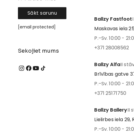
Sākt sarunu
Ballzy Fastfoot
[email protected]
Maskavas iela 25
P.–Sv. 10:00 - 21:
+371 28008562
Sekojiet mums
Ballzy Alfa
II stā
Brīvības gatve 37
P.–Sv. 10:00 - 21:
+371 25171750
Ballzy Ballery
II 
Lielirbes iela 29, 
P.–Sv. 10:00 - 21: