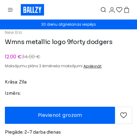
30 dienu atgriešanas iespēja
New Era
Wmns metallic logo 9forty dodgers
12.00 €
34.00 €
Maksājumu plāns 3 ikmēneša maksājumi
Aprēķināt
Krāsa: Zila
Izmērs:
Pievienot grozam
Piegāde: 2–7 darba dienas