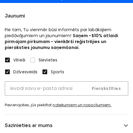
Jaunumi
Pie tam, Tu vienmēr būsi informēts par labākajiem
piedāvājumiem un jaunumiem!
Saņem -$10% atlaidi
pirmajam pirkumam - vienkārši reģistrējies un
pieraksties jaunumu saņemšanai.
Vīrieši
Sievietes
Dzīvesveids
Sports
Pierakstīties
Pievienojoties, jūs piekrītat
noteikumiem un nosacījumiem.
.
Sazinieties ar mums