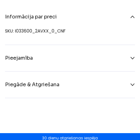
Informācija par preci
SKU: I033600_2AVXX_0_CNF
Pieejamība
Piegāde & Atgriešana
30 dienu atgriešanas iespēja