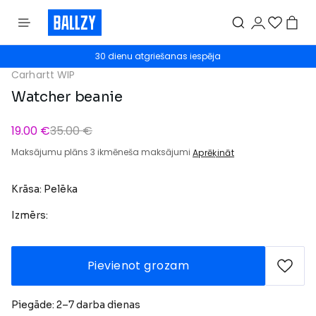
30 dienu atgriešanas iespēja
Carhartt WIP
Watcher beanie
19.00 €
35.00 €
Maksājumu plāns 3 ikmēneša maksājumi
Aprēķināt
Krāsa: Pelēka
Izmērs:
Pievienot grozam
Piegāde: 2–7 darba dienas