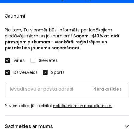
Jaunumi
Pie tam, Tu vienmēr būsi informēts par labākajiem
piedāvājumiem un jaunumiem!
Saņem -$10% atlaidi
pirmajam pirkumam - vienkārši reģistrējies un
pieraksties jaunumu saņemšanai.
Vīrieši
Sievietes
Dzīvesveids
Sports
Pierakstīties
Pievienojoties, jūs piekrītat
noteikumiem un nosacījumiem.
.
Sazinieties ar mums