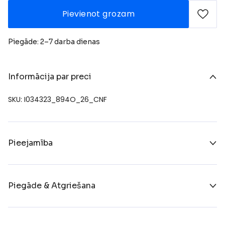
Pievienot grozam
Piegāde: 2–7 darba dienas
Informācija par preci
SKU: I034323_894O_26_CNF
Pieejamība
Piegāde & Atgriešana