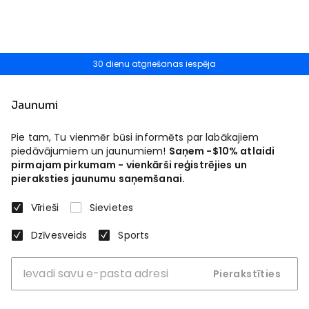
30 dienu atgriešanas iespēja
Jaunumi
Pie tam, Tu vienmēr būsi informēts par labākajiem
piedāvājumiem un jaunumiem!
Saņem -$10% atlaidi
pirmajam pirkumam - vienkārši reģistrējies un
pieraksties jaunumu saņemšanai.
Vīrieši
Sievietes
Dzīvesveids
Sports
Pierakstīties