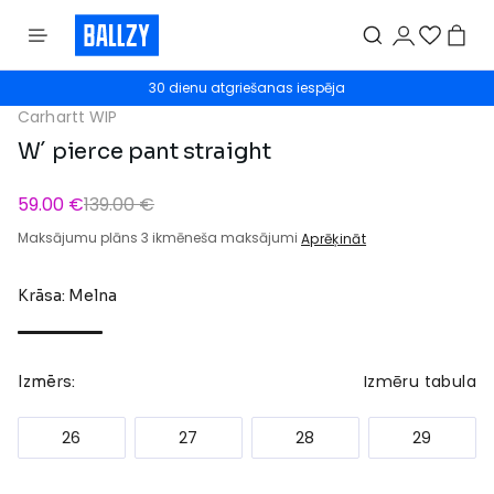
30 dienu atgriešanas iespēja
Carhartt WIP
W´ pierce pant straight
59.00 €
139.00 €
Maksājumu plāns 3 ikmēneša maksājumi
Aprēķināt
Krāsa: Melna
Izmēru tabula
Izmērs:
26
27
28
29