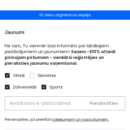
30 dienu atgriešanas iespēja
Jaunumi
Pie tam, Tu vienmēr būsi informēts par labākajiem
piedāvājumiem un jaunumiem!
Saņem -$10% atlaidi
pirmajam pirkumam - vienkārši reģistrējies un
pieraksties jaunumu saņemšanai.
Vīrieši
Sievietes
Dzīvesveids
Sports
Pierakstīties
Pievienojoties, jūs piekrītat
noteikumiem un nosacījumiem.
.