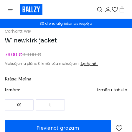
30 dienu atgriešanas iespēja
Carhartt WIP
W´ newkirk jacket
79.00 €
199.00 €
Maksājumu plāns 3 ikmēneša maksājumi
Aprēķināt
Krāsa: Melna
Izmēru tabula
Izmērs:
XS
L
Pievienot grozam