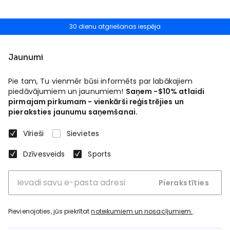
30 dienu atgriešanas iespēja
Jaunumi
Pie tam, Tu vienmēr būsi informēts par labākajiem
piedāvājumiem un jaunumiem!
Saņem -$10% atlaidi
pirmajam pirkumam - vienkārši reģistrējies un
pieraksties jaunumu saņemšanai.
Vīrieši
Sievietes
Dzīvesveids
Sports
Pierakstīties
Pievienojoties, jūs piekrītat
noteikumiem un nosacījumiem.
.