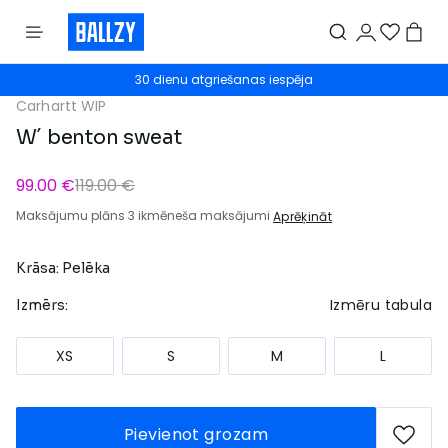
30 dienu atgriešanas iespēja
Carhartt WIP
W´ benton sweat
99.00 €
119.00 €
Maksājumu plāns 3 ikmēneša maksājumi
Aprēķināt
Krāsa: Pelēka
Izmēru tabula
Izmērs:
XS
S
M
L
Pievienot grozam