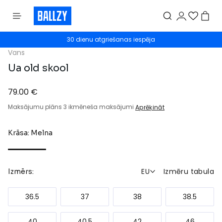
30 dienu atgriešanas iespēja
Vans
Ua old skool
79.00 €
Maksājumu plāns 3 ikmēneša maksājumi
Aprēķināt
Krāsa: Melna
EU
Izmēru tabula
Izmērs:
36.5
37
38
38.5
40
40.5
42
46