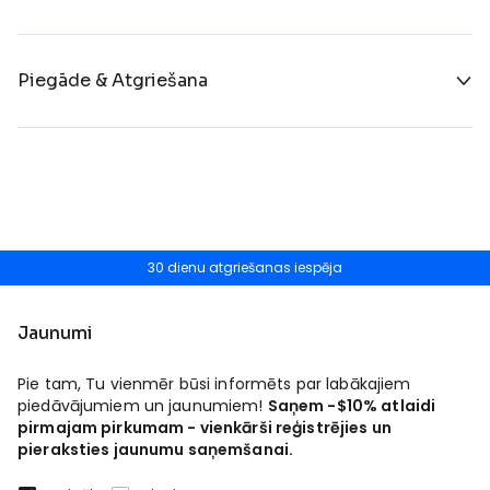
Piegāde & Atgriešana
30 dienu atgriešanas iespēja
Jaunumi
Pie tam, Tu vienmēr būsi informēts par labākajiem
piedāvājumiem un jaunumiem!
Saņem -$10% atlaidi
pirmajam pirkumam - vienkārši reģistrējies un
pieraksties jaunumu saņemšanai.