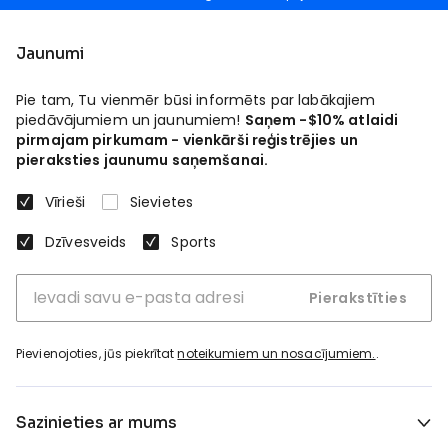
Jaunumi
Pie tam, Tu vienmēr būsi informēts par labākajiem
piedāvājumiem un jaunumiem!
Saņem -$10% atlaidi
pirmajam pirkumam - vienkārši reģistrējies un
pieraksties jaunumu saņemšanai.
Vīrieši
Sievietes
Dzīvesveids
Sports
Pierakstīties
Pievienojoties, jūs piekrītat
noteikumiem un nosacījumiem.
.
Sazinieties ar mums