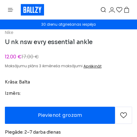
30 dienu atgriešanas iespēja
Nike
U nk nsw evry essential ankle
12.00 €
17.00 €
Maksājumu plāns 3 ikmēneša maksājumi
Aprēķināt
Krāsa: Balta
Izmērs:
Pievienot grozam
Piegāde: 2–7 darba dienas