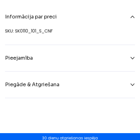
Informācija par preci
SKU: SK0110_101_S_CNF
Pieejamība
Piegāde & Atgriešana
30 dienu atgriešanas iespēja