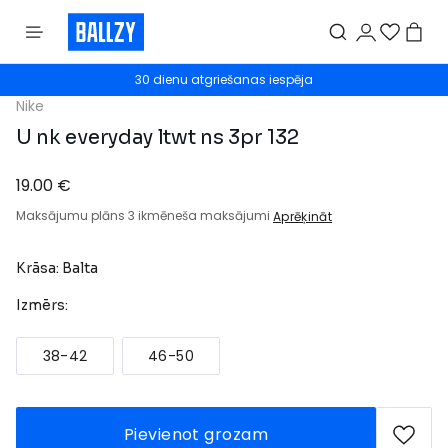
30 dienu atgriešanas iespēja
Nike
U nk everyday ltwt ns 3pr 132
19.00 €
Maksājumu plāns 3 ikmēneša maksājumi
Aprēķināt
Krāsa: Balta
Izmērs:
38-42
46-50
Pievienot grozam