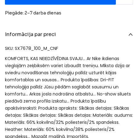
Piegāde: 2–7 darba dienas
Informācija par preci
SKU: SX7678_100_M_CNF
KOMFORTS, KAS NEIEDZĪVĒDINA SVAJU… Ar Nike ikdienas
vieglajām zeķbiksēm variet izbaudīt treniņu. Mīksta dzija ar
sviedru novadīšanas tehnoloģiju palīdz uzturēt kājas
komfortablas un sausas… Produkta īpašības: Dri-FIT
tehnoloģija palīdz Jūsu pēdām saglabāt sausumu un
komfortu… Arkas josla nodrošina atbalstu… No-show siluets
piedāvā zema profila izskatu… Produkta īpašību
apakšvirsraksti: Produkta apraksts: Sīkākas detaļas: Sīkākas
detaļas: Sīkākas detaļas: Sīkākas detaļas: Materiāls: audums:
Materiāls: 66% kokvilna/32% poliesteris/2% spandekss.
Heather: Materiāls: 60% kokvilna/38% poliesteris/2%
spandekss… Mazgāt mašīnā. Importēts.