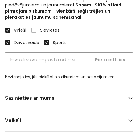
piedāvājumiem un jaunumiem!
Saņem -$10% atlaidi
pirmajam pirkumam - vienkārši reģistrējies un
pieraksties jaunumu saņemšanai.
Vīrieši
Sievietes
Dzīvesveids
Sports
Pierakstīties
Pievienojoties, jūs piekrītat
noteikumiem un nosacījumiem.
.
Sazinieties ar mums
Veikali