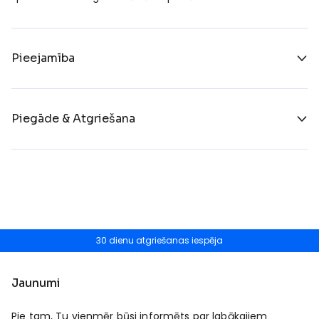
Pieejamība
Piegāde & Atgriešana
30 dienu atgriešanas iespēja
Jaunumi
Pie tam, Tu vienmēr būsi informēts par labākajiem