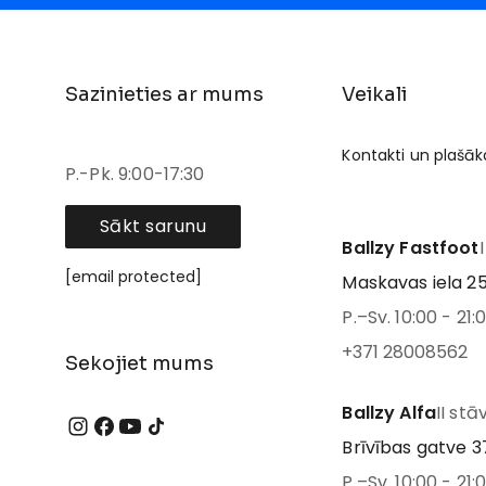
Sazinieties ar mums
Veikali
Kontakti un plašāk
P.-Pk. 9:00-17:30
Sākt sarunu
Ballzy Fastfoot
[email protected]
Maskavas iela 25
P.–Sv. 10:00 - 21:
+371 28008562
Sekojiet mums
Ballzy Alfa
II stā
Brīvības gatve 37
P.–Sv. 10:00 - 21: