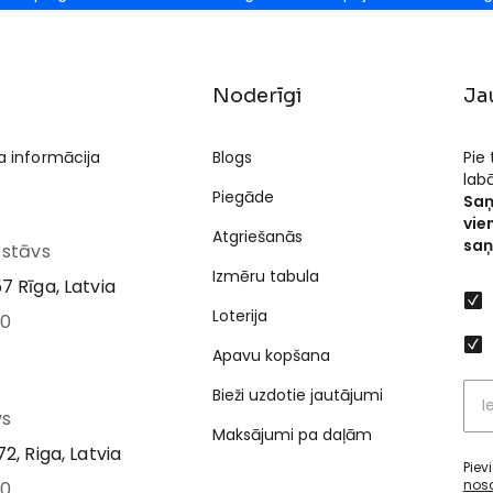
Noderīgi
Ja
a informācija
Blogs
Pie
lab
Piegāde
Saņ
vie
Atgriešanās
saņ
I stāvs
Izmēru tabula
7 Rīga, Latvia
Loterija
00
Apavu kopšana
Bieži uzdotie jautājumi
vs
Maksājumi pa daļām
2, Riga, Latvia
Piev
nos
00