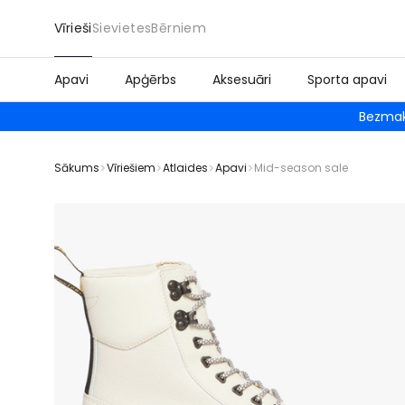
Vīrieši
Sievietes
Bērniem
Apavi
Apģērbs
Aksesuāri
Sporta apavi
Bezmak
Sākums
Vīriešiem
Atlaides
Apavi
Mid-season sale