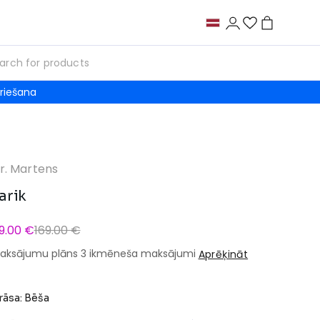
riešana
r. Martens
arik
9.00 €
169.00 €
aksājumu plāns 3 ikmēneša maksājumi
Aprēķināt
rāsa: Bēša