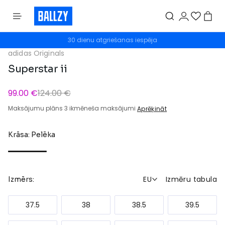
30 dienu atgriešanas iespēja
Bezmaksas atgriešana
adidas Originals
Superstar ii
99.00 €
124.00 €
Maksājumu plāns 3 ikmēneša maksājumi
Aprēķināt
Krāsa: Pelēka
EU
Izmēru tabula
Izmērs:
37.5
38
38.5
39.5