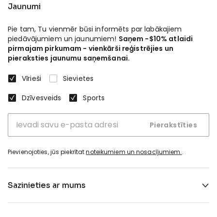
Jaunumi
Pie tam, Tu vienmēr būsi informēts par labākajiem
piedāvājumiem un jaunumiem!
Saņem -$10% atlaidi
pirmajam pirkumam - vienkārši reģistrējies un
pieraksties jaunumu saņemšanai.
Vīrieši
Sievietes
Dzīvesveids
Sports
Pierakstīties
Pievienojoties, jūs piekrītat
noteikumiem un nosacījumiem.
.
Sazinieties ar mums