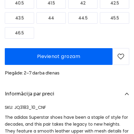
40.5
41.5
42
42.5
43.5
44
44.5
45.5
46.5
Pievienot grozam
Piegāde: 2–7 darba dienas
Informācija par preci
SKU: JQ3183_10_CNF
The adidas Superstar shoes have been a staple of style for
decades, and this pair takes the legacy to new heights.
They feature a smooth leather upper with mesh details for