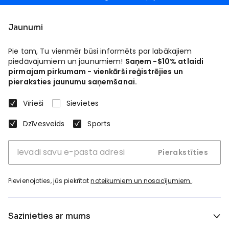
Jaunumi
Pie tam, Tu vienmēr būsi informēts par labākajiem
piedāvājumiem un jaunumiem!
Saņem -$10% atlaidi
pirmajam pirkumam - vienkārši reģistrējies un
pieraksties jaunumu saņemšanai.
Vīrieši
Sievietes
Dzīvesveids
Sports
Pierakstīties
Pievienojoties, jūs piekrītat
noteikumiem un nosacījumiem.
.
Sazinieties ar mums