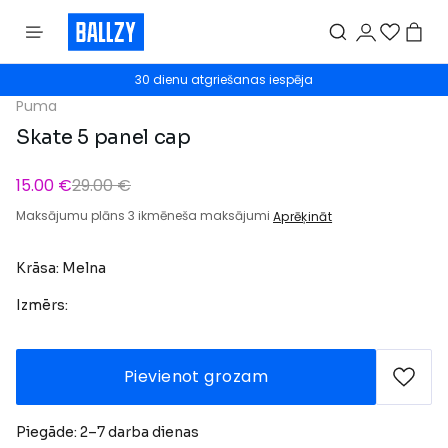
30 dienu atgriešanas iespēja
Puma
Skate 5 panel cap
15.00 €
29.00 €
Maksājumu plāns 3 ikmēneša maksājumi
Aprēķināt
Krāsa: Melna
Izmērs:
Pievienot grozam
Piegāde: 2–7 darba dienas