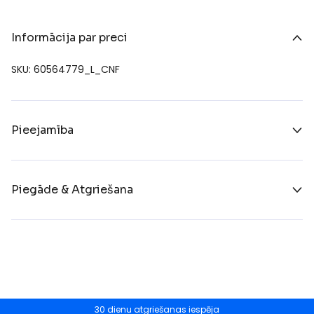
Informācija par preci
SKU: 60564779_L_CNF
Pieejamība
Piegāde & Atgriešana
30 dienu atgriešanas iespēja