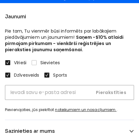
Jaunumi
Pie tam, Tu vienmēr būsi informēts par labākajiem
piedāvājumiem un jaunumiem!
Saņem -$10% atlaidi
pirmajam pirkumam - vienkārši reģistrējies un
pieraksties jaunumu saņemšanai.
Vīrieši
Sievietes
Dzīvesveids
Sports
Pierakstīties
Pievienojoties, jūs piekrītat
noteikumiem un nosacījumiem.
.
Sazinieties ar mums