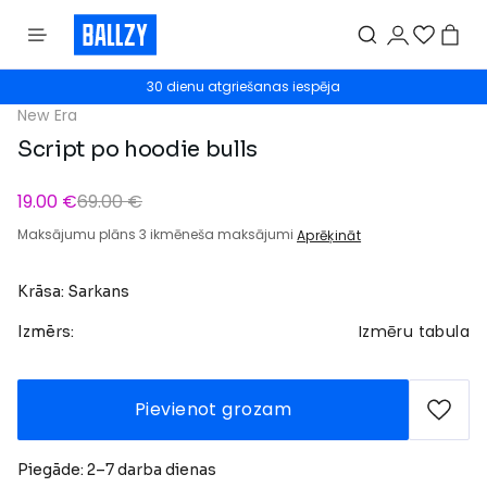
30 dienu atgriešanas iespēja
New Era
Script po hoodie bulls
19.00 €
69.00 €
Maksājumu plāns 3 ikmēneša maksājumi
Aprēķināt
Krāsa: Sarkans
Izmēru tabula
Izmērs:
Pievienot grozam
Piegāde: 2–7 darba dienas