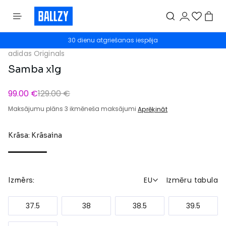
30 dienu atgriešanas iespēja
adidas Originals
Samba xlg
99.00 €
129.00 €
Maksājumu plāns 3 ikmēneša maksājumi
Aprēķināt
Krāsa: Krāsaina
EU
Izmēru tabula
Izmērs:
37.5
38
38.5
39.5