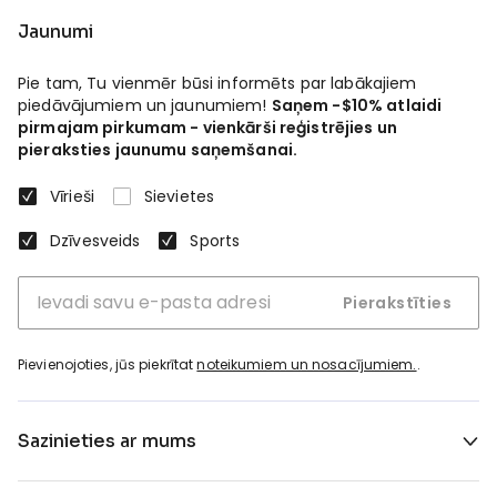
Jaunumi
Pie tam, Tu vienmēr būsi informēts par labākajiem
piedāvājumiem un jaunumiem!
Saņem -$10% atlaidi
pirmajam pirkumam - vienkārši reģistrējies un
pieraksties jaunumu saņemšanai.
Vīrieši
Sievietes
Dzīvesveids
Sports
Pierakstīties
Pievienojoties, jūs piekrītat
noteikumiem un nosacījumiem.
.
Sazinieties ar mums