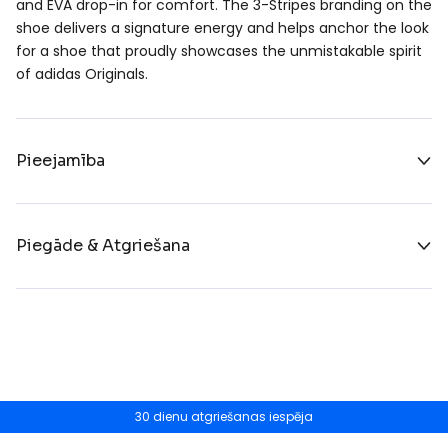
and EVA drop-in for comfort. The 3-Stripes branding on the
shoe delivers a signature energy and helps anchor the look
for a shoe that proudly showcases the unmistakable spirit
of adidas Originals.
Pieejamība
Piegāde & Atgriešana
30 dienu atgriešanas iespēja