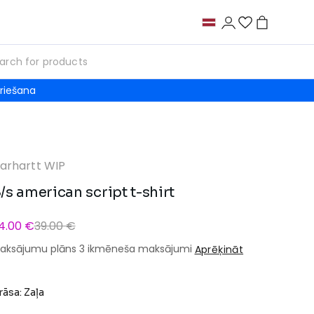
riešana
arhartt WIP
/s american script t-shirt
4.00 €
39.00 €
aksājumu plāns 3 ikmēneša maksājumi
Aprēķināt
rāsa: Zaļa