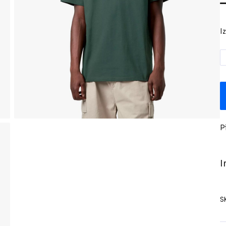
I
P
I
S