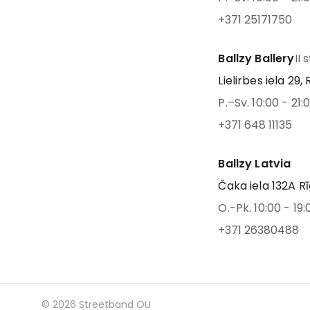
+371 25171750
Ballzy Ballery
II 
Lielirbes iela 29, 
P.–Sv. 10:00 - 21:
+371 648 11135
Ballzy Latvia
Čaka iela 132A Rī
O.-Pk. 10:00 - 19:
+371 26380488
©
2026
Streetband OÜ