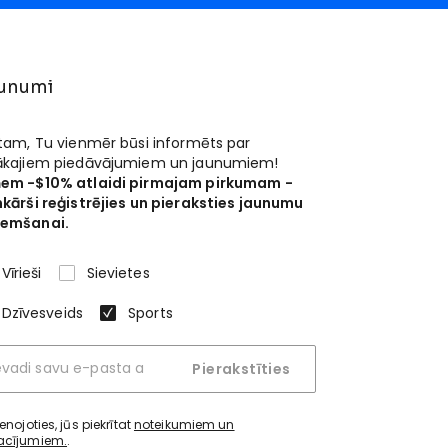
unumi
 tam, Tu vienmēr būsi informēts par
ākajiem piedāvājumiem un jaunumiem!
em -$10% atlaidi pirmajam pirkumam -
nkārši reģistrējies un pieraksties jaunumu
emšanai.
Vīrieši
Sievietes
Dzīvesveids
Sports
Pierakstīties
ienojoties, jūs piekrītat
noteikumiem un
acījumiem.
.