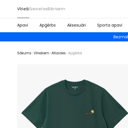
Vīrieši
Sievietes
Bērniem
Apavi
Apģērbs
Aksesuāri
Sporta apavi
Bezmak
Sākums
Vīriešiem
Atlaides
Apģērbs