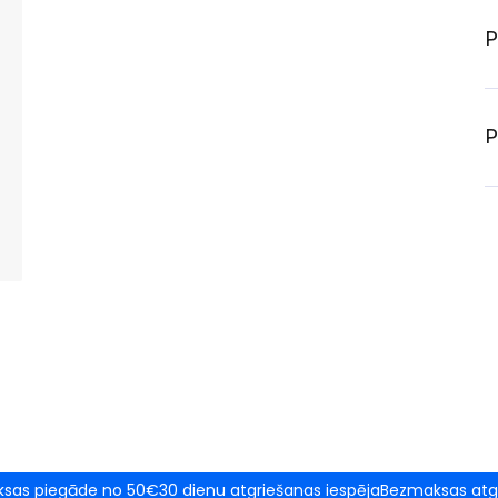
P
P
sas piegāde no 50€
30 dienu atgriešanas iespēja
Bezmaksas atg