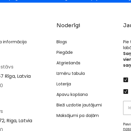
Noderīgi
Ja
a informācija
Blogs
Pie
lab
Piegāde
Saņ
vie
Atgriešanās
saņ
I stāvs
Izmēru tabula
7 Rīga, Latvia
Loterija
00
Apavu kopšana
Bieži uzdotie jautājumi
vs
Maksājumi pa daļām
2, Riga, Latvia
Piev
nos
00