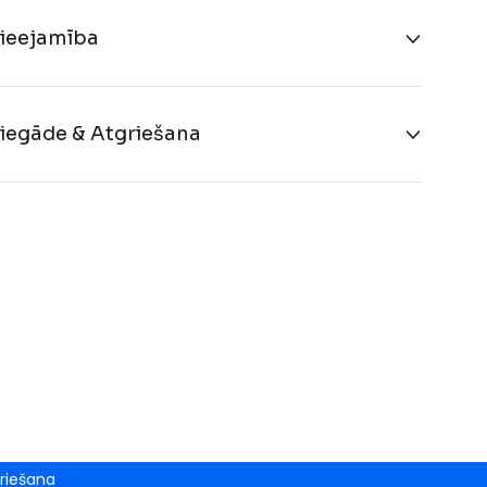
ieejamība
iegāde & Atgriešana
riešana