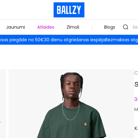
Jaunumi
Atlaides
Zīmoli
Blogs
sas piegāde no 50€
30 dienu atgriešanas iespēja
Bezmaksas atg
C
S
3
M
K