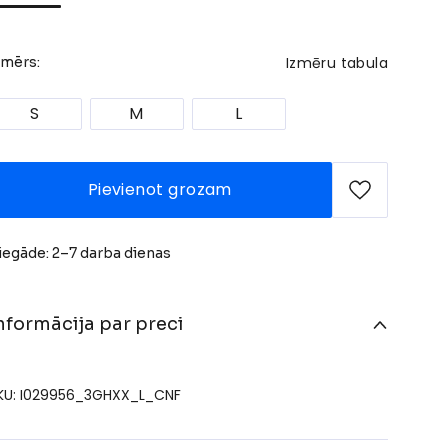
Izmēru tabula
zmērs:
S
M
L
Pievienot grozam
iegāde: 2–7 darba dienas
nformācija par preci
KU: I029956_3GHXX_L_CNF