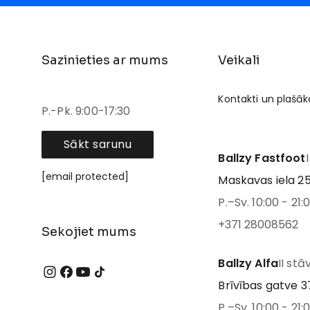
Sazinieties ar mums
Veikali
Kontakti un plašāk
P.-Pk. 9:00-17:30
Sākt sarunu
Ballzy Fastfoot
[email protected]
Maskavas iela 25
P.–Sv. 10:00 - 21:
+371 28008562
Sekojiet mums
Ballzy Alfa
II stā
Brīvības gatve 37
P.–Sv. 10:00 - 21: