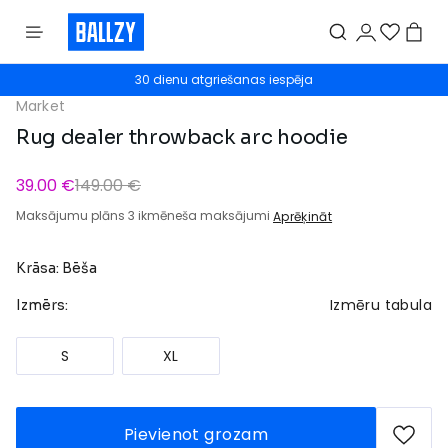
30 dienu atgriešanas iespēja
Market
Rug dealer throwback arc hoodie
39.00 €
149.00 €
Maksājumu plāns 3 ikmēneša maksājumi
Aprēķināt
Krāsa: Bēša
Izmēru tabula
Izmērs:
S
XL
Pievienot grozam