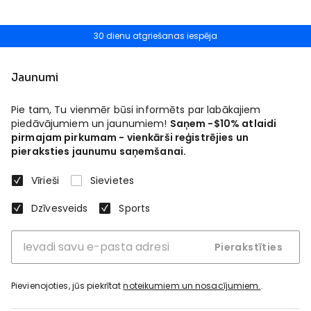
30 dienu atgriešanas iespēja
Jaunumi
Pie tam, Tu vienmēr būsi informēts par labākajiem
piedāvājumiem un jaunumiem!
Saņem -$10% atlaidi
pirmajam pirkumam - vienkārši reģistrējies un
pieraksties jaunumu saņemšanai.
Vīrieši
Sievietes
Dzīvesveids
Sports
Pierakstīties
Pievienojoties, jūs piekrītat
noteikumiem un nosacījumiem.
.