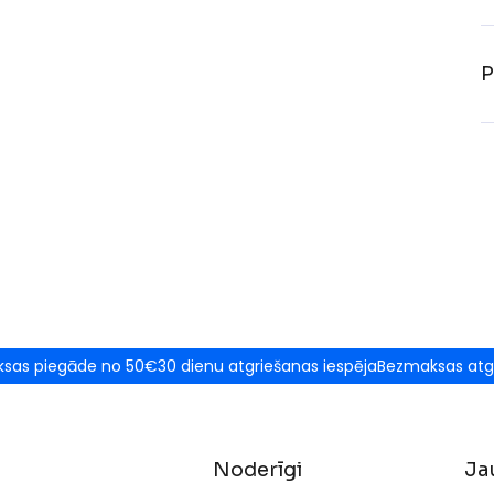
P
sas piegāde no 50€
30 dienu atgriešanas iespēja
Bezmaksas atg
Noderīgi
Ja