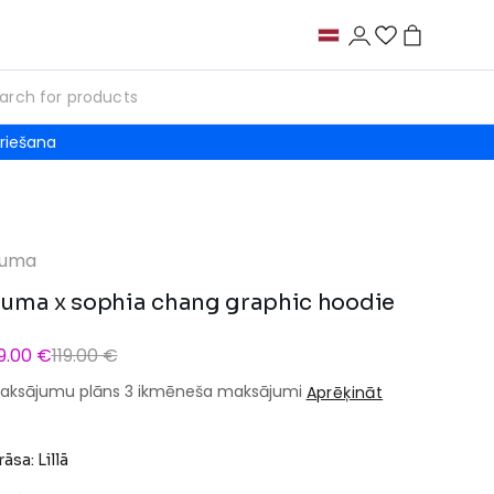
riešana
uma
uma x sophia chang graphic hoodie
9.00 €
119.00 €
aksājumu plāns 3 ikmēneša maksājumi
Aprēķināt
āsa: Lillā