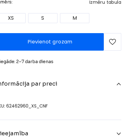
Izmēru tabula
zmērs:
XS
S
M
Pievienot grozam
iegāde: 2–7 darba dienas
nformācija par preci
KU: 62462960_XS_CNF
ieejamība