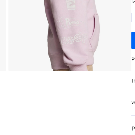
I
P
I
S
P