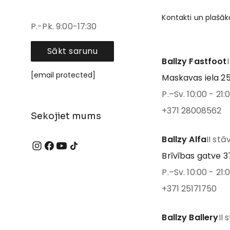
Kontakti un plašāk
P.-Pk. 9:00-17:30
Sākt sarunu
Ballzy Fastfoot
[email protected]
Maskavas iela 25
P.–Sv. 10:00 - 21:
+371 28008562
Sekojiet mums
Ballzy Alfa
II stā
Brīvības gatve 37
P.–Sv. 10:00 - 21:
+371 25171750
Ballzy Ballery
II 