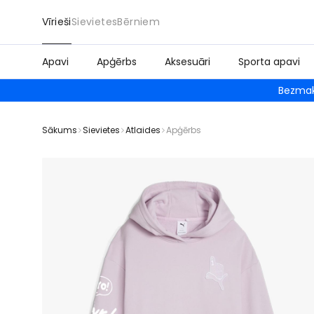
Vīrieši
Sievietes
Bērniem
Apavi
Apģērbs
Aksesuāri
Sporta apavi
Bezmak
Sākums
Sievietes
Atlaides
Apģērbs