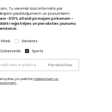
 tam, Tu vienmēr būsi informēts par
ākajiem piedāvājumiem un jaunumiem!
em -$10% atlaidi pirmajam pirkumam -
nkārši reģistrējies un pieraksties jaunumu
emšanai.
Vīrieši
Sievietes
Dzīvesveids
Sports
Pierakstīties
ienojoties, jūs piekrītat
noteikumiem un
acījumiem.
.