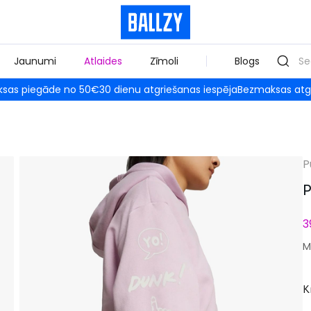
Jaunumi
Atlaides
Zīmoli
Blogs
sas piegāde no 50€
30 dienu atgriešanas iespēja
Bezmaksas atg
P
P
3
M
Kr