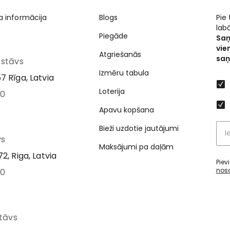
a informācija
Blogs
Pie
lab
Piegāde
Saņ
vie
Atgriešanās
saņ
I stāvs
Izmēru tabula
7 Rīga, Latvia
Loterija
00
Apavu kopšana
Bieži uzdotie jautājumi
vs
Maksājumi pa daļām
2, Riga, Latvia
Piev
nos
00
stāvs