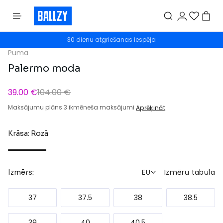
30 dienu atgriešanas iespēja
Puma
Palermo moda
39.00 €
104.00 €
Maksājumu plāns 3 ikmēneša maksājumi
Aprēķināt
Krāsa: Rozā
EU
Izmēru tabula
Izmērs:
37
37.5
38
38.5
39
40
40.5