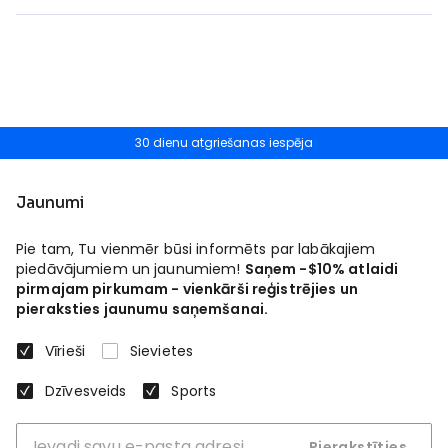
30 dienu atgriešanas iespēja
Jaunumi
Pie tam, Tu vienmēr būsi informēts par labākajiem
piedāvājumiem un jaunumiem!
Saņem -$10% atlaidi
pirmajam pirkumam - vienkārši reģistrējies un
pieraksties jaunumu saņemšanai.
Vīrieši
Sievietes
Dzīvesveids
Sports
Pierakstīties