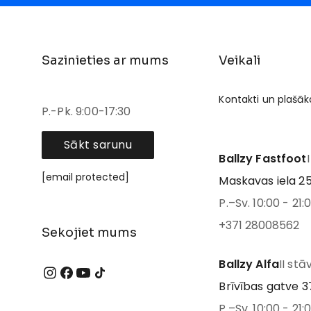
Sazinieties ar mums
Veikali
Kontakti un plašāk
P.-Pk. 9:00-17:30
Sākt sarunu
Ballzy Fastfoot
[email protected]
Maskavas iela 25
P.–Sv. 10:00 - 21:
+371 28008562
Sekojiet mums
Ballzy Alfa
II stā
Brīvības gatve 37
P.–Sv. 10:00 - 21: