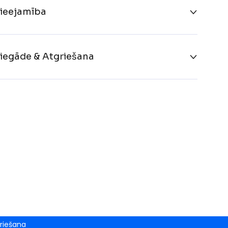
ieejamība
iegāde & Atgriešana
riešana