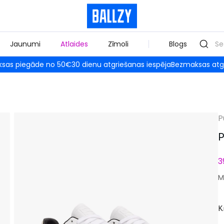
Jaunumi
Atlaides
Zīmoli
Blogs
sas piegāde no 50€
30 dienu atgriešanas iespēja
Bezmaksas atg
P
P
3
M
K