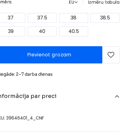
EU
Izmēru tabula
zmērs:
37
37.5
38
38.5
39
40
40.5
Pievienot grozam
iegāde: 2–7 darba dienas
nformācija par preci
KU: 39646401_4_CNF