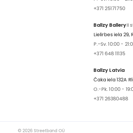
+371 25171750
Ballzy Ballery
II 
Lielirbes iela 29, 
P.–Sv. 10:00 - 21:
+371 648 11135
Ballzy Latvia
Čaka iela 132A Rī
O.-Pk. 10:00 - 19:
+371 26380488
©
2026
Streetband OÜ