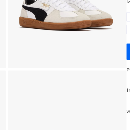
I
P
I
S