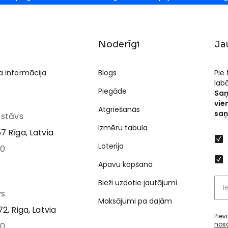
Noderīgi
Ja
a informācija
Blogs
Pie
lab
Piegāde
Saņ
vie
Atgriešanās
saņ
I stāvs
Izmēru tabula
7 Rīga, Latvia
Loterija
00
Apavu kopšana
Bieži uzdotie jautājumi
vs
Maksājumi pa daļām
2, Riga, Latvia
Piev
nos
00