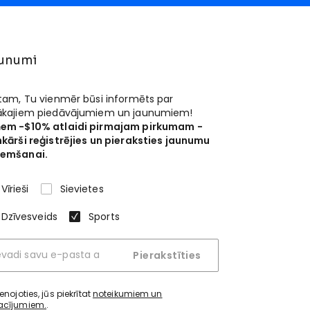
unumi
 tam, Tu vienmēr būsi informēts par
ākajiem piedāvājumiem un jaunumiem!
em -$10% atlaidi pirmajam pirkumam -
nkārši reģistrējies un pieraksties jaunumu
emšanai.
Vīrieši
Sievietes
Dzīvesveids
Sports
Pierakstīties
ienojoties, jūs piekrītat
noteikumiem un
acījumiem.
.