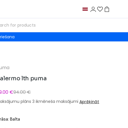
riešana
uma
alermo lth puma
9.00 €
94.00 €
aksājumu plāns 3 ikmēneša maksājumi
Aprēķināt
rāsa: Balta