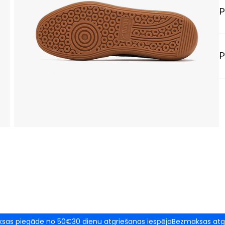
P
P
sas piegāde no 50€
30 dienu atgriešanas iespēja
Bezmaksas atg