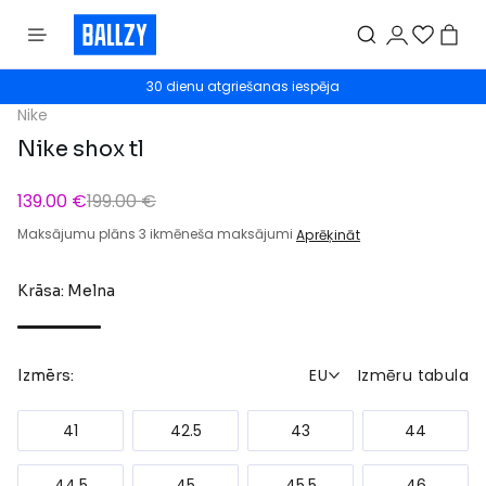
30 dienu atgriešanas iespēja
Nike
Nike shox tl
139.00 €
199.00 €
Maksājumu plāns 3 ikmēneša maksājumi
Aprēķināt
Krāsa: Melna
EU
Izmēru tabula
Izmērs:
41
42.5
43
44
44.5
45
45.5
46