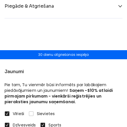
Piegāde & Atgriešana
30 dienu atgriešanas iespēja
Jaunumi
Pie tam, Tu vienmēr būsi informēts par labākajiem
piedāvājumiem un jaunumiem!
Saņem -$10% atlaidi
pirmajam pirkumam - vienkārši reģistrējies un
pieraksties jaunumu saņemšanai.
Vīrieši
Sievietes
Dzīvesveids
Sports