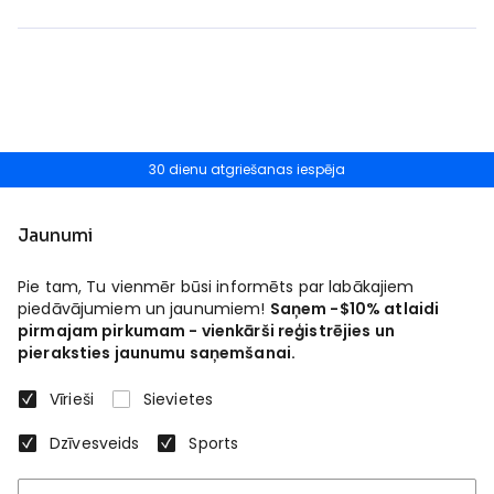
30 dienu atgriešanas iespēja
Jaunumi
Pie tam, Tu vienmēr būsi informēts par labākajiem
piedāvājumiem un jaunumiem!
Saņem -$10% atlaidi
pirmajam pirkumam - vienkārši reģistrējies un
pieraksties jaunumu saņemšanai.
Vīrieši
Sievietes
Dzīvesveids
Sports