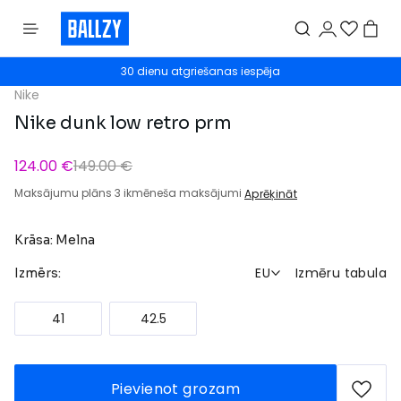
30 dienu atgriešanas iespēja
Nike
Nike dunk low retro prm
124.00 €
149.00 €
Maksājumu plāns 3 ikmēneša maksājumi
Aprēķināt
Krāsa: Melna
EU
Izmēru tabula
Izmērs:
41
42.5
Pievienot grozam