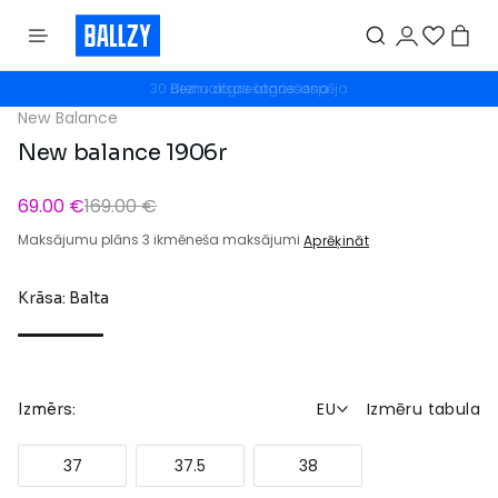
30 dienu atgriešanas iespēja
Bezmaksas atgriešana
New Balance
New balance 1906r
69.00 €
169.00 €
Maksājumu plāns 3 ikmēneša maksājumi
Aprēķināt
Krāsa: Balta
EU
Izmēru tabula
Izmērs:
37
37.5
38