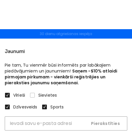
30 dienu atgriešanas iespēja
Bezmaksas atgriešana
Jaunumi
Pie tam, Tu vienmēr būsi informēts par labākajiem
piedāvājumiem un jaunumiem!
Saņem -$10% atlaidi
pirmajam pirkumam - vienkārši reģistrējies un
pieraksties jaunumu saņemšanai.
Vīrieši
Sievietes
Dzīvesveids
Sports
Pierakstīties