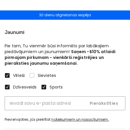
30 dienu atgriešanas iespēja
Jaunumi
Pie tam, Tu vienmēr būsi informēts par labākajiem
piedāvājumiem un jaunumiem!
Saņem -$10% atlaidi
pirmajam pirkumam - vienkārši reģistrējies un
pieraksties jaunumu saņemšanai.
Vīrieši
Sievietes
Dzīvesveids
Sports
Pierakstīties
Pievienojoties, jūs piekrītat
noteikumiem un nosacījumiem.
.