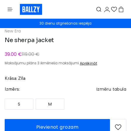
30 dienu atgriešanas iespēja
New Era
Ne sherpa jacket
39.00 €
119.00 €
Maksājumu plāns 3 ikmēneša maksājumi
Aprēķināt
Krāsa: Zila
Izmēru tabula
Izmērs:
S
M
Pievienot grozam