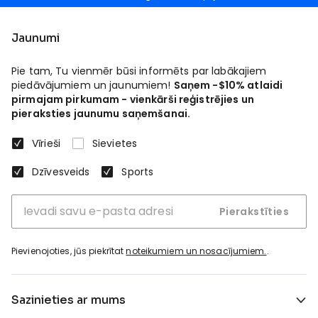
Jaunumi
Pie tam, Tu vienmēr būsi informēts par labākajiem
piedāvājumiem un jaunumiem!
Saņem -$10% atlaidi
pirmajam pirkumam - vienkārši reģistrējies un
pieraksties jaunumu saņemšanai.
Vīrieši
Sievietes
Dzīvesveids
Sports
Pierakstīties
Pievienojoties, jūs piekrītat
noteikumiem un nosacījumiem.
.
Sazinieties ar mums