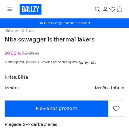
30 dienu atgriešanas iespēja
Mitchell & Ness
Nba sswagger ls thermal lakers
29.00 €
75.00 €
Maksājumu plāns 3 ikmēneša maksājumi
Aprēķināt
Krāsa: Bēša
Izmēru tabula
Izmērs:
Pievienot grozam
Piegāde: 2–7 darba dienas