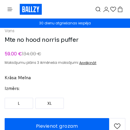
30 dienu atgriešanas iespēja
Vans
Mte no hood norris puffer
59.00 €
134.00 €
Maksājumu plāns 3 ikmēneša maksājumi
Aprēķināt
Krāsa: Melna
Izmērs:
L
XL
Pievienot grozam