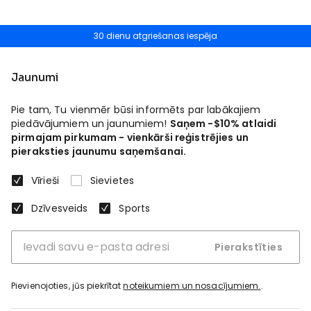
30 dienu atgriešanas iespēja
Jaunumi
Pie tam, Tu vienmēr būsi informēts par labākajiem
piedāvājumiem un jaunumiem!
Saņem -$10% atlaidi
pirmajam pirkumam - vienkārši reģistrējies un
pieraksties jaunumu saņemšanai.
Vīrieši
Sievietes
Dzīvesveids
Sports
Pierakstīties
Pievienojoties, jūs piekrītat
noteikumiem un nosacījumiem.
.