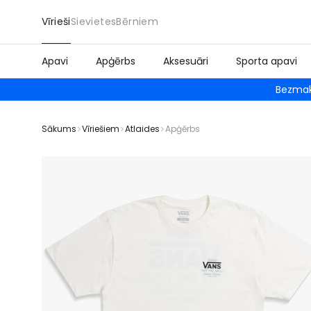
Vīrieši
Sievietes
Bērniem
Apavi
Apģērbs
Aksesuāri
Sporta apavi
Bezmak
Sākums
Vīriešiem
Atlaides
Apģērbs