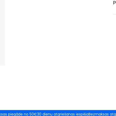
P
sas piegāde no 50€
30 dienu atgriešanas iespēja
Bezmaksas atg