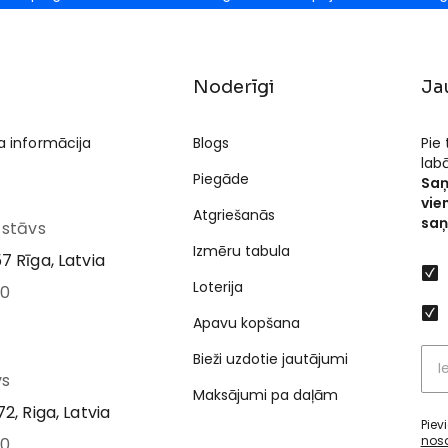
Noderīgi
Ja
a informācija
Blogs
Pie
lab
Piegāde
Saņ
vie
Atgriešanās
saņ
I stāvs
Izmēru tabula
7 Rīga, Latvia
Loterija
00
Apavu kopšana
Bieži uzdotie jautājumi
vs
Maksājumi pa daļām
2, Riga, Latvia
Piev
nos
00