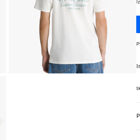
I
P
I
S
P