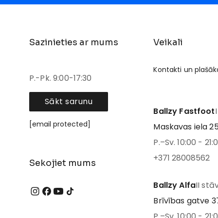
Sazinieties ar mums
Veikali
Kontakti un plašāk
P.-Pk. 9:00-17:30
Sākt sarunu
Ballzy Fastfoot
[email protected]
Maskavas iela 25
P.–Sv. 10:00 - 21:
+371 28008562
Sekojiet mums
Ballzy Alfa
II stā
Brīvības gatve 37
P.–Sv. 10:00 - 21: