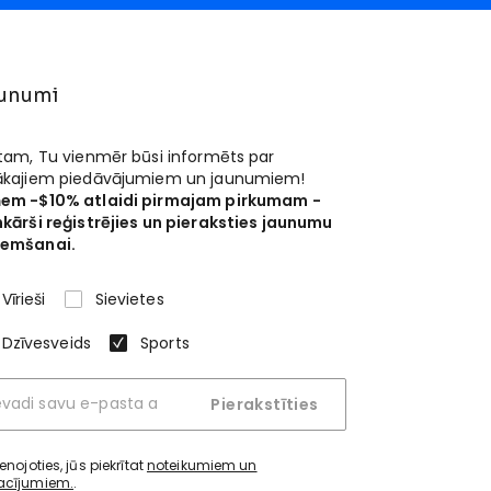
unumi
 tam, Tu vienmēr būsi informēts par
ākajiem piedāvājumiem un jaunumiem!
em -$10% atlaidi pirmajam pirkumam -
nkārši reģistrējies un pieraksties jaunumu
emšanai.
Vīrieši
Sievietes
Dzīvesveids
Sports
Pierakstīties
ienojoties, jūs piekrītat
noteikumiem un
acījumiem.
.