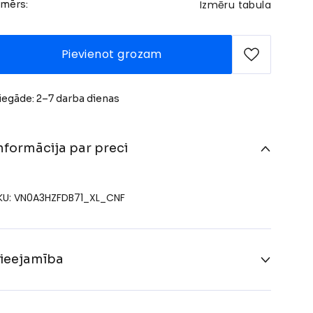
Izmēru tabula
zmērs:
Pievienot grozam
iegāde: 2–7 darba dienas
nformācija par preci
KU: VN0A3HZFDB71_XL_CNF
ieejamība