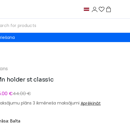
riešana
ans
n holder st classic
5.00 €
44.00 €
aksājumu plāns 3 ikmēneša maksājumi
Aprēķināt
rāsa: Balta