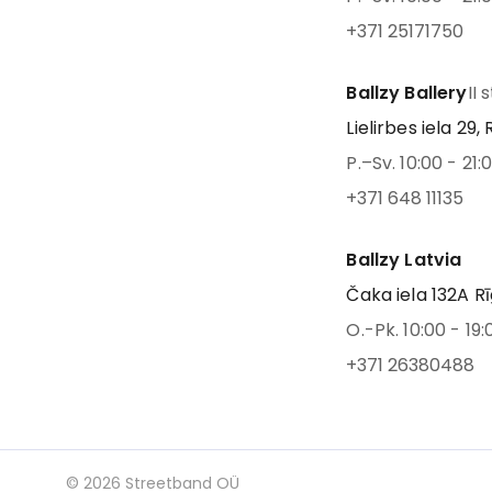
+371 25171750
Ballzy Ballery
II 
Lielirbes iela 29, 
P.–Sv. 10:00 - 21:
+371 648 11135
Ballzy Latvia
Čaka iela 132A Rī
O.-Pk. 10:00 - 19:
+371 26380488
©
2026
Streetband OÜ