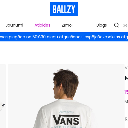
Jaunumi
Atlaides
Zīmoli
Blogs
sas piegāde no 50€
30 dienu atgriešanas iespēja
Bezmaksas atg
V
M
1
M
K