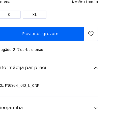
Izmēru tabula
zmērs:
S
XL
Pievienot grozam
iegāde: 2–7 darba dienas
nformācija par preci
KU: FN6364_010_L_CNF
ieejamība