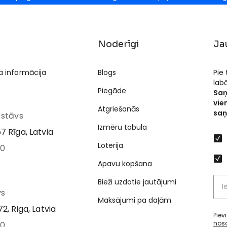
Noderīgi
Ja
a informācija
Blogs
Pie
lab
Piegāde
Saņ
vie
Atgriešanās
saņ
I stāvs
Izmēru tabula
7 Rīga, Latvia
Loterija
00
Apavu kopšana
Bieži uzdotie jautājumi
vs
Maksājumi pa daļām
2, Riga, Latvia
Piev
nos
00