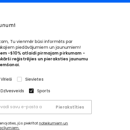
unumi
 tam, Tu vienmēr būsi informēts par
ākajiem piedāvājumiem un jaunumiem!
em -$10% atlaidi pirmajam pirkumam -
nkārši reģistrējies un pieraksties jaunumu
emšanai.
Vīrieši
Sievietes
Dzīvesveids
Sports
Pierakstīties
ienojoties, jūs piekrītat
noteikumiem un
acījumiem.
.