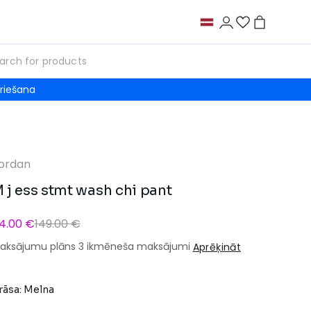
riešana
ordan
 j ess stmt wash chi pant
4.00 €
149.00 €
aksājumu plāns 3 ikmēneša maksājumi
Aprēķināt
rāsa: Melna