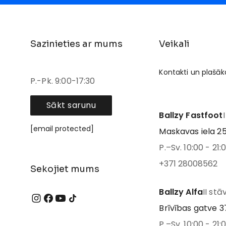
Sazinieties ar mums
Veikali
Kontakti un plašāk
P.-Pk. 9:00-17:30
Sākt sarunu
Ballzy Fastfoot
[email protected]
Maskavas iela 25
P.–Sv. 10:00 - 21:
+371 28008562
Sekojiet mums
Ballzy Alfa
II stā
Brīvības gatve 37
P.–Sv. 10:00 - 21: