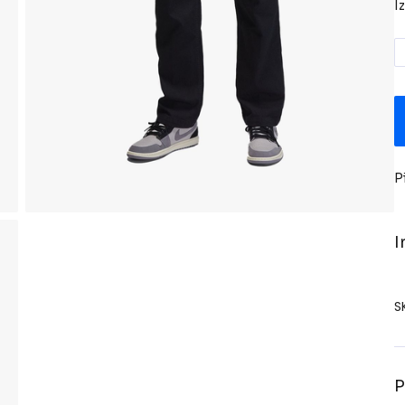
I
P
I
S
P