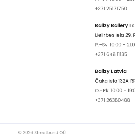
+371 25171750
Ballzy Ballery
II 
Lielirbes iela 29, 
P.–Sv. 10:00 - 21:
+371 648 11135
Ballzy Latvia
Čaka iela 132A Rī
O.-Pk. 10:00 - 19:
+371 26380488
©
2026
Streetband OÜ