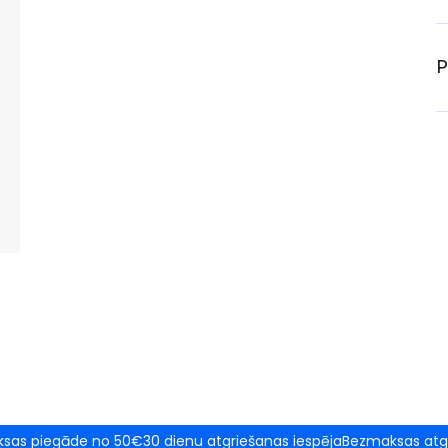
P
sas piegāde no 50€
30 dienu atgriešanas iespēja
Bezmaksas atg