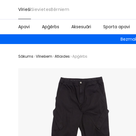
Vīrieši
Sievietes
Bērniem
Apavi
Apģērbs
Aksesuāri
Sporta apavi
Bezmak
Sākums
Vīriešiem
Atlaides
Apģērbs