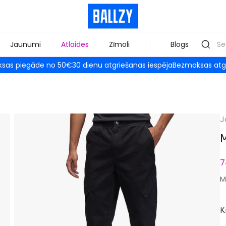
Jaunumi
Atlaides
Zīmoli
Blogs
sas piegāde no 50€
30 dienu atgriešanas iespēja
Bezmaksas atg
J
M
7
M
K