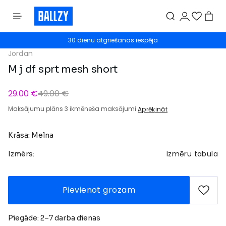
30 dienu atgriešanas iespēja
Jordan
M j df sprt mesh short
29.00 €
49.00 €
Maksājumu plāns 3 ikmēneša maksājumi
Aprēķināt
Krāsa: Melna
Izmēru tabula
Izmērs:
Pievienot grozam
Piegāde: 2–7 darba dienas