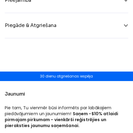
Pieejamība
Piegāde & Atgriešana
30 dienu atgriešanas iespēja
Jaunumi
Pie tam, Tu vienmēr būsi informēts par labākajiem
piedāvājumiem un jaunumiem!
Saņem -$10% atlaidi
pirmajam pirkumam - vienkārši reģistrējies un
pieraksties jaunumu saņemšanai.