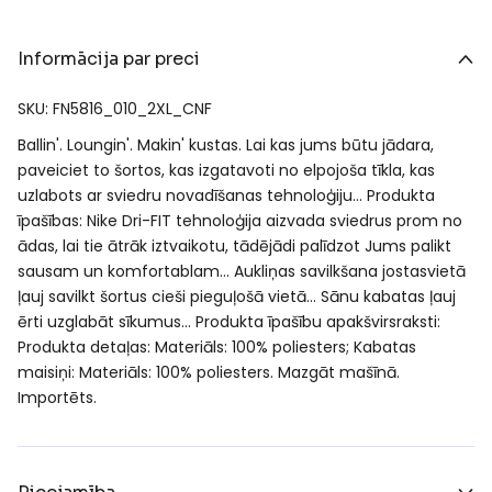
Informācija par preci
SKU: FN5816_010_2XL_CNF
Ballin'. Loungin'. Makin' kustas. Lai kas jums būtu jādara,
paveiciet to šortos, kas izgatavoti no elpojoša tīkla, kas
uzlabots ar sviedru novadīšanas tehnoloģiju… Produkta
īpašības: Nike Dri-FIT tehnoloģija aizvada sviedrus prom no
ādas, lai tie ātrāk iztvaikotu, tādējādi palīdzot Jums palikt
sausam un komfortablam… Aukliņas savilkšana jostasvietā
ļauj savilkt šortus cieši pieguļošā vietā… Sānu kabatas ļauj
ērti uzglabāt sīkumus… Produkta īpašību apakšvirsraksti:
Produkta detaļas: Materiāls: 100% poliesters; Kabatas
maisiņi: Materiāls: 100% poliesters. Mazgāt mašīnā.
Importēts.