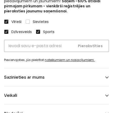
piedāvājumiem un jaunumiem!
Saņem -$10% atlaidi
pirmajam pirkumam - vienkārši reģistrējies un
pieraksties jaunumu saņemšanai.
Vīrieši
Sievietes
Dzīvesveids
Sports
Pierakstīties
Pievienojoties, jūs piekrītat
noteikumiem un nosacījumiem.
.
Sazinieties ar mums
Veikali