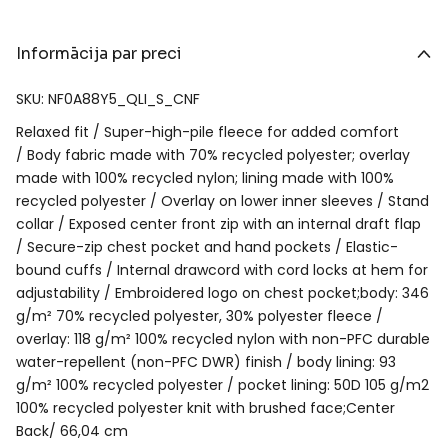
Informācija par preci
SKU: NF0A88Y5_QLI_S_CNF
Relaxed fit / Super-high-pile fleece for added comfort
/ Body fabric made with 70% recycled polyester; overlay
made with 100% recycled nylon; lining made with 100%
recycled polyester / Overlay on lower inner sleeves / Stand
collar / Exposed center front zip with an internal draft flap
/ Secure-zip chest pocket and hand pockets / Elastic-
bound cuffs / Internal drawcord with cord locks at hem for
adjustability / Embroidered logo on chest pocket;body: 346
g/m² 70% recycled polyester, 30% polyester fleece /
overlay: 118 g/m² 100% recycled nylon with non-PFC durable
water-repellent (non-PFC DWR) finish / body lining: 93
g/m² 100% recycled polyester / pocket lining: 50D 105 g/m2
100% recycled polyester knit with brushed face;Center
Back/ 66,04 cm