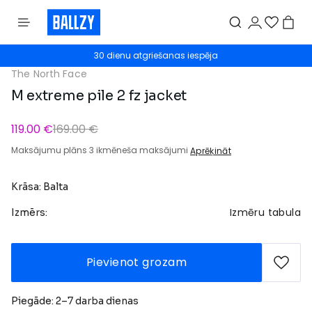
30 dienu atgriešanas iespēja
The North Face
M extreme pile 2 fz jacket
119.00 €
169.00 €
Maksājumu plāns 3 ikmēneša maksājumi
Aprēķināt
Krāsa: Balta
Izmēru tabula
Izmērs:
Pievienot grozam
Piegāde: 2–7 darba dienas