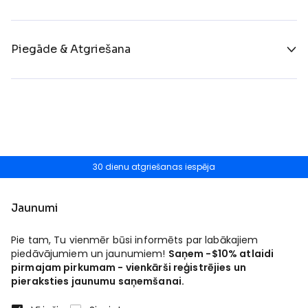
Piegāde & Atgriešana
30 dienu atgriešanas iespēja
Jaunumi
Pie tam, Tu vienmēr būsi informēts par labākajiem
piedāvājumiem un jaunumiem!
Saņem -$10% atlaidi
pirmajam pirkumam - vienkārši reģistrējies un
pieraksties jaunumu saņemšanai.