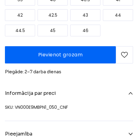
42
42.5
43
44
44.5
45
46
Pievienot grozam
Piegāde: 2–7 darba dienas
Informācija par preci
SKU: VN000E9MBPN1_050_CNF
Pieejamība