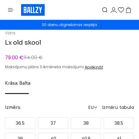
30 dienu atgriešanas iespēja
Vans
Lx old skool
79.00 €
114.00 €
Maksājumu plāns 3 ikmēneša maksājumi
Aprēķināt
Krāsa: Balta
EU
Izmēru tabula
Izmērs:
36.5
37
38
38.5
39
40
40.5
41