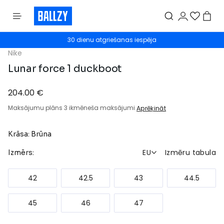
30 dienu atgriešanas iespēja
Nike
Lunar force 1 duckboot
204.00 €
Maksājumu plāns 3 ikmēneša maksājumi
Aprēķināt
Krāsa: Brūna
EU
Izmēru tabula
Izmērs:
42
42.5
43
44.5
45
46
47