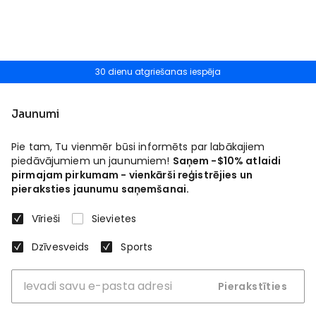
30 dienu atgriešanas iespēja
Jaunumi
Pie tam, Tu vienmēr būsi informēts par labākajiem
piedāvājumiem un jaunumiem!
Saņem -$10% atlaidi
pirmajam pirkumam - vienkārši reģistrējies un
pieraksties jaunumu saņemšanai.
Vīrieši
Sievietes
Dzīvesveids
Sports
Pierakstīties