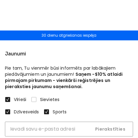
30 dienu atgriešanas iespēja
Jaunumi
Pie tam, Tu vienmēr būsi informēts par labākajiem
piedāvājumiem un jaunumiem!
Saņem -$10% atlaidi
pirmajam pirkumam - vienkārši reģistrējies un
pieraksties jaunumu saņemšanai.
Vīrieši
Sievietes
Dzīvesveids
Sports
Pierakstīties