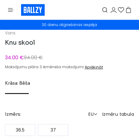
30 dienu atgriešanas iespēja
Vans
Knu skool
34.00 €
94.00 €
Maksājumu plāns 3 ikmēneša maksājumi
Aprēķināt
Krāsa: Bēša
EU
Izmēru tabula
Izmērs:
36.5
37