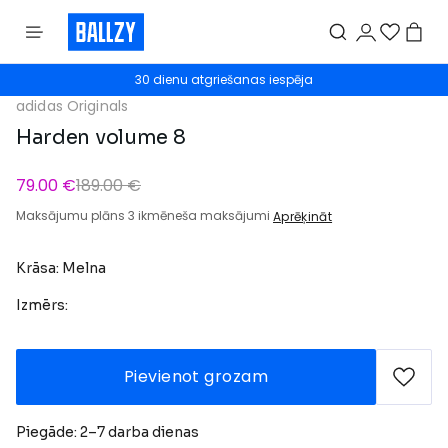
30 dienu atgriešanas iespēja
adidas Originals
Harden volume 8
79.00 €
189.00 €
Maksājumu plāns 3 ikmēneša maksājumi
Aprēķināt
Krāsa: Melna
Izmērs:
Pievienot grozam
Piegāde: 2–7 darba dienas