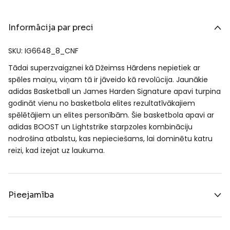
Informācija par preci
SKU: IG6648_8_CNF
Tādai superzvaigznei kā Džeimss Hārdens nepietiek ar
spēles maiņu, viņam tā ir jāveido kā revolūcija. Jaunākie
adidas Basketball un James Harden Signature apavi turpina
godināt vienu no basketbola elites rezultatīvākajiem
spēlētājiem un elites personībām. Šie basketbola apavi ar
adidas BOOST un Lightstrike starpzoles kombināciju
nodrošina atbalstu, kas nepieciešams, lai dominētu katru
reizi, kad izejat uz laukuma.
Pieejamība