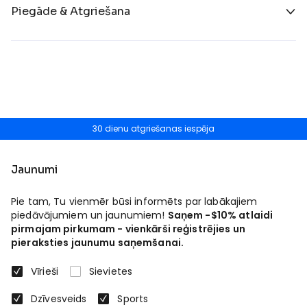
Piegāde & Atgriešana
30 dienu atgriešanas iespēja
Jaunumi
Pie tam, Tu vienmēr būsi informēts par labākajiem
piedāvājumiem un jaunumiem!
Saņem -$10% atlaidi
pirmajam pirkumam - vienkārši reģistrējies un
pieraksties jaunumu saņemšanai.
Vīrieši
Sievietes
Dzīvesveids
Sports