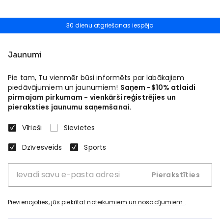
30 dienu atgriešanas iespēja
Jaunumi
Pie tam, Tu vienmēr būsi informēts par labākajiem
piedāvājumiem un jaunumiem!
Saņem -$10% atlaidi
pirmajam pirkumam - vienkārši reģistrējies un
pieraksties jaunumu saņemšanai.
Vīrieši
Sievietes
Dzīvesveids
Sports
Pierakstīties
Pievienojoties, jūs piekrītat
noteikumiem un nosacījumiem.
.