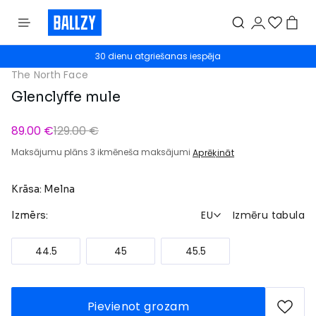
30 dienu atgriešanas iespēja
The North Face
Glenclyffe mule
89.00 €
129.00 €
Maksājumu plāns 3 ikmēneša maksājumi
Aprēķināt
Krāsa: Melna
EU
Izmēru tabula
Izmērs:
44.5
45
45.5
Pievienot grozam