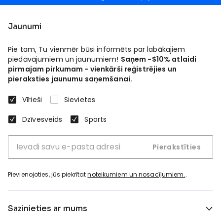
Jaunumi
Pie tam, Tu vienmēr būsi informēts par labākajiem
piedāvājumiem un jaunumiem!
Saņem -$10% atlaidi
pirmajam pirkumam - vienkārši reģistrējies un
pieraksties jaunumu saņemšanai.
Vīrieši
Sievietes
Dzīvesveids
Sports
Pierakstīties
Pievienojoties, jūs piekrītat
noteikumiem un nosacījumiem.
.
Sazinieties ar mums