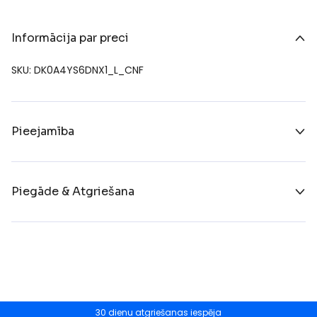
Informācija par preci
SKU: DK0A4YS6DNX1_L_CNF
Pieejamība
Piegāde & Atgriešana
30 dienu atgriešanas iespēja