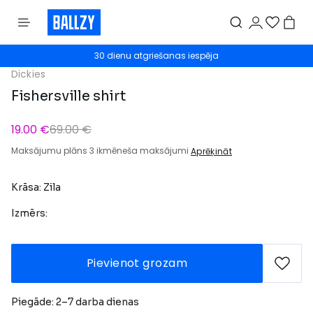
30 dienu atgriešanas iespēja
Dickies
Fishersville shirt
19.00 €
69.00 €
Maksājumu plāns 3 ikmēneša maksājumi
Aprēķināt
Krāsa: Zila
Izmērs:
Pievienot grozam
Piegāde: 2–7 darba dienas